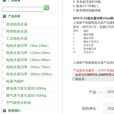
产品搜索
5. 具有超压保护功能。
6. 配有2个T/P阀门。
7. 配有牺牲阳极镁棒。
产品目录
NP570-15热水器功率15kw
上海新宁热能电热水器产品参
其他电热水器
型号：NP570-15；容量57
商用电热水器
序号
项目
1.
额定容量
工业电热水器
3.
额定功率
5.
额定工作压力
电热水器功率（3kw-10kw）
7.
出水口径
9.
安全阀口径
电热水器功率（12kw-24kw）
11.
产品尺寸
电热水器功率（30kw-48kw）
上海新宁热能电热水器产品实
电热水器功率（50kw-75kw）
产品相关关键字：
570千瓦
电热水器功率（80kw-100kw）
如果你对
NP570-15NP5
厂家联系：
电蒸汽锅炉
燃油蒸汽发生器50-500kg
产品：
燃气蒸汽发生器50-500kg
空气能热水机组
您的单位：
联系我们