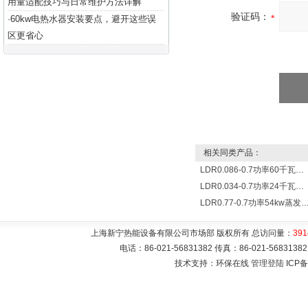
用量适配技巧与日常维护方法详解
验证码：
60kw电热水器安装要点，避开这些误
·
区更省心
相关同类产品：
LDR0.086-0.7功率60千瓦蒸发量86公斤/小时电锅炉
LDR0.034-0.7功率24千瓦蒸发量34公斤/小时电蒸汽锅炉
LDR0.77-0.7功率54kw蒸发量0.077T/
上海新宁热能设备有限公司市场部 版权所有 总访问量：
391
电话：86-021-56831382 传真：86-021-5683
技术支持：环保在线
管理登陆
ICP