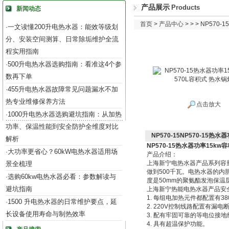
产品展示
Products
新闻动态
首页
>
产品中心
> > > NP57
一文读懂200升电热水器：能效等级划
·
分、安装空间测算、日常除垢维护全流
程实用指南
500升电热水器选购指南：看准这4个参
·
数再下单
455升电热水器故障常见问题漏水不加
·
热专业维修保养方法
点击放大
1000升电热水器选购避坑指南：从加热
·
功率、保温性能到安全防护全维度对比
NP570-15NP570-15热
解析
NP570-15热水器功率15kw
大功率更省心？60kW电热水器适用场
·
产品介绍：
上海新宁电热水器产品系列容量1
景全梳理
做到500千瓦。电热水器的内胆
选购60kw电热水器必看：参数解读与
·
度是50mm的聚氨酯发泡保温
避坑指南
上海新宁热能电热水器产品安
1. 每组电加热元件都配置有3
1500 升电热水器的日常维护要点，延
·
2. 220V控制线路配置有漏电
长设备使用寿命与制热效率
3. 配有牢固可靠的等电位接地
4. 具有超温保护功能。