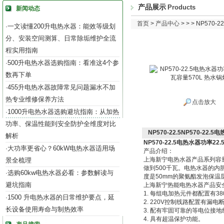
产品展示
Products
新闻动态
首页
>
产品中心
> > > NP57
一文读懂200升电热水器：能效等级划
·
分、安装空间测算、日常除垢维护全流
程实用指南
500升电热水器选购指南：看准这4个参
·
数再下单
455升电热水器故障常见问题漏水不加
·
热专业维修保养方法
点击放大
1000升电热水器选购避坑指南：从加热
·
功率、保温性能到安全防护全维度对比
NP570-22.5NP570-22
解析
NP570-22.5电热水器功率22
大功率更省心？60kW电热水器适用场
·
产品介绍：
上海新宁电热水器产品系列容量1
景全梳理
做到500千瓦。电热水器的内胆
选购60kw电热水器必看：参数解读与
·
度是50mm的聚氨酯发泡保温
避坑指南
上海新宁热能电热水器产品安
1. 每组电加热元件都配置有3
1500 升电热水器的日常维护要点，延
·
2. 220V控制线路配置有漏电
长设备使用寿命与制热效率
3. 配有牢固可靠的等电位接地
4. 具有超温保护功能。