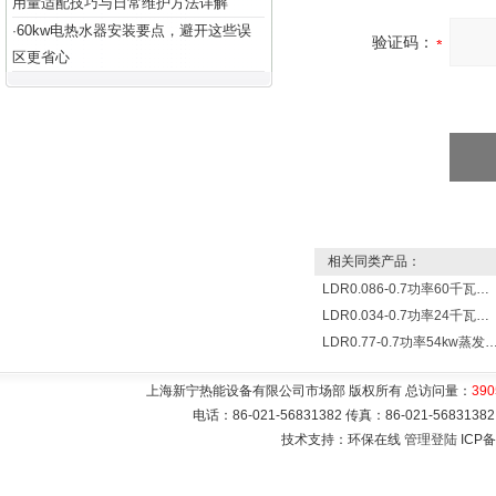
用量适配技巧与日常维护方法详解
60kw电热水器安装要点，避开这些误
·
验证码：
区更省心
相关同类产品：
LDR0.086-0.7功率60千瓦蒸发量86公斤/小时电锅炉
LDR0.034-0.7功率24千瓦蒸发量34公斤/小时电蒸汽锅炉
LDR0.77-0.7功率54kw蒸发量0.077T/
上海新宁热能设备有限公司市场部 版权所有 总访问量：
390
电话：86-021-56831382 传真：86-021-5683
技术支持：环保在线
管理登陆
ICP