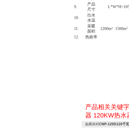
产品
9.
L*W*H=105
尺寸
出水
10.
水温
采暖
11.
1200m
²
1500m
²
面积
12.
热效率
产品相关关键
器
120KW热水
如果你对
CNP-120D12