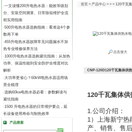
首页
>
产品中心
> > > 120
一文读懂200升电热水器：能效等级划
·
分、安装空间测算、日常除垢维护全流
程实用指南
500升电热水器选购指南：看准这4个参
·
数再下单
455升电热水器故障常见问题漏水不加
·
热专业维修保养方法
点击放大
1000升电热水器选购避坑指南：从加热
·
功率、保温性能到安全防护全维度对比
解析
CNP-120D120千瓦集体
大功率更省心？60kW电热水器适用场
·
景全梳理
选购60kw电热水器必看：参数解读与
·
120千瓦集体
避坑指南
1500 升电热水器的日常维护要点，延
·
1.公司介绍：
长设备使用寿命与制热效率
1）上海新宁热
产品搜索
产、销售、售