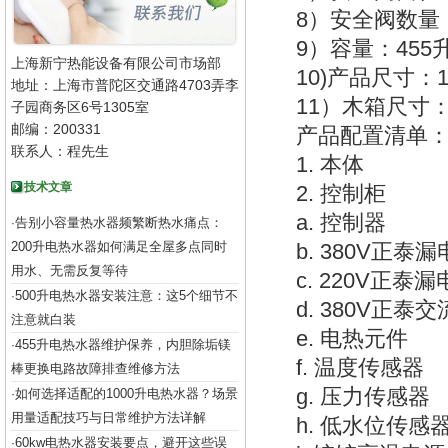
8）安全阀数量
9）容量：455
上海新宁热能设备有限公司市场部
10)产品尺寸：10
地址：上海市普陀区交通路4703弄李
11）木箱尺寸：11
子园商务区6号1305室
邮编：200331
产品配置清单
联系人：程先生
1. 本体
技术文章
2. 控制柜
a. 控制器
告别小容量热水器频繁断热水痛点：
·
200升电热水器如何满足全屋多点同时
b. 380V正泰
用水、无需反复等待
c. 220V正泰
500升电热水器安装注意：这5个细节不
·
d. 380V正泰
注意就白装
e. 电热元件
455升电热水器维护保养，内胆除垢镁
·
f. 温度传感器
棒更换电路故障排查维修方法
g. 压力传感器
如何选择适配的1000升电热水器？场景
·
用量适配技巧与日常维护方法详解
h. 低水位传感
60kw电热水器安装要点，避开这些误
·