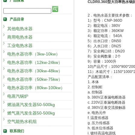
产品搜索
CLDR0.360型大功率热水锅
2．电热水器主要技术参数：
产品目录
1）型号：CNP-360D
2）额定电压：380V
其他电热水器
3）额定功率：360KW
4）额定电流： 540A
商用电热水器
5）出水口径：DN50
工业电热水器
6）入水口径：DN25
7）安全阀口径：DN20
电热水器功率（3kw-10kw）
8）安全阀数量：2个
9）容量：1000升
电热水器功率（12kw-24kw）
10)产品尺寸：1050*900*20
电热水器功率（30kw-48kw）
11）木箱尺寸：1150*1000*
产品配置清单：
电热水器功率（50kw-75kw）
1. 本体
2. 控制柜
电热水器功率（80kw-100kw）
a. 控制器
电蒸汽锅炉
b. 380V正泰漏电断路器
c. 220V正泰漏电断路器
燃油蒸汽发生器50-500kg
d. 380V正泰交流接触器
燃气蒸汽发生器50-500kg
e. 电热元件
f. 温度传感器
空气能热水机组
g. 压力传感器
h. 低水位传感器
联系我们
i. 镀锌高温电源线