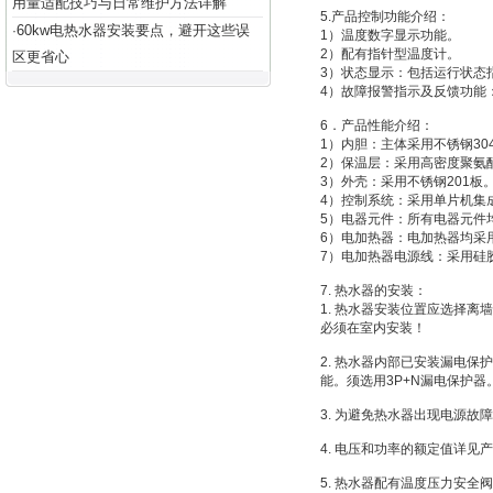
用量适配技巧与日常维护方法详解
5.产品控制功能介绍：
60kw电热水器安装要点，避开这些误
·
1）温度数字显示功能。
2）配有指针型温度计。
区更省心
3）状态显示：包括运行状态
4）故障报警指示及反馈功能
6．产品性能介绍：
1）内胆：主体采用不锈钢3
2）保温层：采用高密度聚氨
3）外壳：采用不锈钢201板
4）控制系统：采用单片机集
5）电器元件：所有电器元件
6）电加热器：电加热器均采
7）电加热器电源线：采用硅
7. 热水器的安装：
1. 热水器安装位置应选择离
必须在室内安装！
2. 热水器内部已安装漏电
能。须选用3P+N漏电保护器
3. 为避免热水器出现电源
4. 电压和功率的额定值详
5. 热水器配有温度压力安