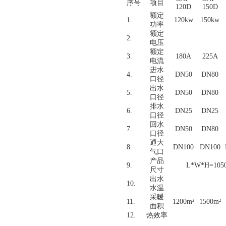
序号
项目
120D
150D
额定
1.
120kw
150kw
功率
额定
2.
电压
额定
3.
180A
225A
电流
进水
4.
DN50
DN80
口径
出水
5.
DN50
DN80
口径
排水
6.
DN25
DN25
口径
回水
7.
DN50
DN80
口径
通大
8.
DN100
DN100
气
口
产品
9.
L*W*H=105
尺寸
出水
10.
水温
采暖
11.
1200m
²
1500m
²
面积
12.
热效率