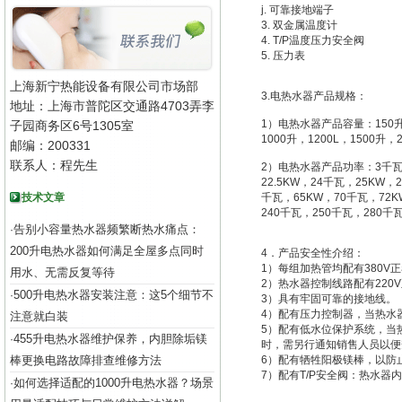
j. 可靠接地端子
3. 双金属温度计
4. T/P温度压力安全阀
5. 压力表
上海新宁热能设备有限公司市场部
3.电热水器产品规格：
地址：上海市普陀区交通路4703弄李
1）电热水器产品容量：150升，1
子园商务区6号1305室
1000升，1200L，1500升，2
邮编：200331
联系人：程先生
2）电热水器产品功率：3千瓦，5
22.5KW，24千瓦，25KW，
技术文章
千瓦，65KW，70千瓦，72K
240千瓦，250千瓦，280千
告别小容量热水器频繁断热水痛点：
·
200升电热水器如何满足全屋多点同时
4．产品安全性介绍：
1）每组加热管均配有380V
用水、无需反复等待
2）热水器控制线路配有220
500升电热水器安装注意：这5个细节不
·
3）具有牢固可靠的接地线。
4）配有压力控制器，当热水
注意就白装
5）配有低水位保护系统，当
455升电热水器维护保养，内胆除垢镁
·
时，需另行通知销售人员以便
棒更换电路故障排查维修方法
6）配有牺牲阳极镁棒，以防
7）配有T/P安全阀：热水器
如何选择适配的1000升电热水器？场景
·