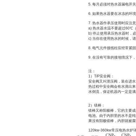
5. 每月必须对热水器漏电
6. 如果热水器要在冰冻的
7. 热水器作承压使用时应注
a) 热水器水温不要超过60
b) 停止使用承压热水器时
c) 当你在使用热水的时候，
8. 电气元件接线柱应经常紧
9. 在没有可靠的接地情况
注：
1）T/P安全阀：
安全阀又叫泄压阀，装在进水
热过程中安全阀会有水滴出来
水倒流，保证机器内一定是满
2）镁棒：
镁棒又称阳极棒，它的主要成
电池。由于内胆里的水不是纯
果没有阳极镁棒，内胆就被腐
120kw-360kw常压电热水
CNP-
CNP-