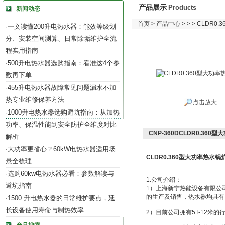
产品展示
Products
新闻动态
首页
>
产品中心
> > > CLDR
一文读懂200升电热水器：能效等级划
·
分、安装空间测算、日常除垢维护全流
程实用指南
500升电热水器选购指南：看准这4个参
·
数再下单
455升电热水器故障常见问题漏水不加
·
热专业维修保养方法
点击放大
1000升电热水器选购避坑指南：从加热
·
功率、保温性能到安全防护全维度对比
CNP-360DCLDR0.360
解析
大功率更省心？60kW电热水器适用场
·
CLDR0.360型大功率热水锅
景全梳理
选购60kw电热水器必看：参数解读与
·
1.公司介绍：
避坑指南
1）上海新宁热能设备有限公
的生产及销售，热水器均具有IS
1500 升电热水器的日常维护要点，延
·
长设备使用寿命与制热效率
2）目前公司拥有5T-12米