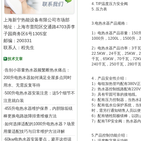
4. T/P温度压力安全阀
5. 压力表
上海新宁热能设备有限公司市场部
3.电热水器产品规格：
地址：上海市普陀区交通路4703弄李
1）电热水器产品容量：150升，1
子园商务区6号1305室
1000升，1200L，1500升，2
邮编：200331
联系人：程先生
2）电热水器产品功率：3千瓦，5
22.5KW，24千瓦，25KW，
技术文章
千瓦，65KW，70千瓦，72K
240千瓦，250千瓦，280千
告别小容量热水器频繁断热水痛点：
·
200升电热水器如何满足全屋多点同时
4．产品安全性介绍：
1）每组加热管均配有380V
用水、无需反复等待
2）热水器控制线路配有220
500升电热水器安装注意：这5个细节不
·
3）具有牢固可靠的接地线。
4）配有压力控制器，当热水
注意就白装
5）配有低水位保护系统，当
455升电热水器维护保养，内胆除垢镁
·
时，需另行通知销售人员以便
棒更换电路故障排查维修方法
6）配有牺牲阳极镁棒，以防
7）配有T/P安全阀：热水器
如何选择适配的1000升电热水器？场景
·
用量适配技巧与日常维护方法详解
5.产品控制功能介绍：
60kw电热水器安装要点，避开这些误
·
1）温度数字显示功能。