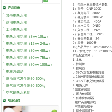
2．电热水器主要技术参数：
产品目录
1）型号：CNP-300D
2）额定电压：380V
其他电热水器
3）额定功率：300KW
4）额定电流： 450A
商用电热水器
5）出水口径：DN50
工业电热水器
6）入水口径：DN25
7）安全阀口径：DN20
电热水器功率（3kw-10kw）
8）安全阀数量：2个
9）容量：1000升
电热水器功率（12kw-24kw）
10)产品尺寸：1050*900*20
电热水器功率（30kw-48kw）
11）木箱尺寸：1150*1000*
产品配置清单：
电热水器功率（50kw-75kw）
1. 本体
2. 控制柜
电热水器功率（80kw-100kw）
a. 控制器
电蒸汽锅炉
b. 380V正泰漏电断路器
c. 220V正泰漏电断路器
燃油蒸汽发生器50-500kg
d. 380V正泰交流接触器
燃气蒸汽发生器50-500kg
e. 电热元件
f. 温度传感器
空气能热水机组
g. 压力传感器
h. 低水位传感器
联系我们
i. 镀锌高温电源线
j. 可靠接地端子
3. 双金属温度计