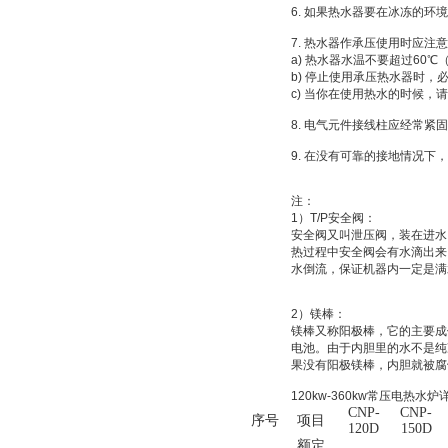
6. 如果热水器要在冰冻的
7. 热水器作承压使用时应注
a) 热水器水温不要超过60
b) 停止使用承压热水器时
c) 当你在使用热水的时候，
8. 电气元件接线柱应经常紧
9. 在没有可靠的接地情况
注：
1）T/P安全阀：
安全阀又叫泄压阀，装在进水
热过程中安全阀会有水滴出来
水倒流，保证机器内一定是满
2）镁棒：
镁棒又称阳极棒，它的主要成
电池。由于内胆里的水不是纯
果没有阳极镁棒，内胆就被腐
120kw-360kw常压电热水
CNP-
CNP-
序号
项目
120D
150D
额定