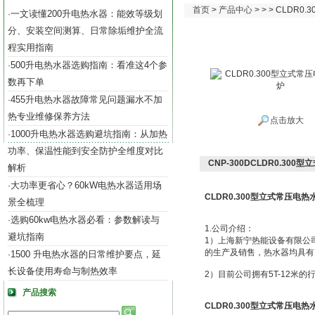
首页
>
产品中心
> > > CLDR
一文读懂200升电热水器：能效等级划
·
分、安装空间测算、日常除垢维护全流
程实用指南
500升电热水器选购指南：看准这4个参
·
数再下单
455升电热水器故障常见问题漏水不加
·
热专业维修保养方法
点击放大
1000升电热水器选购避坑指南：从加热
·
功率、保温性能到安全防护全维度对比
CNP-300DCLDR0.30
解析
大功率更省心？60kW电热水器适用场
·
CLDR0.300型立式常压电热
景全梳理
选购60kw电热水器必看：参数解读与
·
1.公司介绍：
避坑指南
1）上海新宁热能设备有限公
的生产及销售，热水器均具有IS
1500 升电热水器的日常维护要点，延
·
长设备使用寿命与制热效率
2）目前公司拥有5T-12米
产品搜索
CLDR0.300型立式常压电热