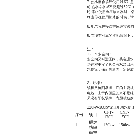
7. 热水器作承压使用时应注
a) 热水器水温不要超过60
b) 停止使用承压热水器时
c) 当你在使用热水的时候，
8. 电气元件接线柱应经常紧
9. 在没有可靠的接地情况
注：
1）T/P安全阀：
安全阀又叫泄压阀，装在进水
热过程中安全阀会有水滴出来
水倒流，保证机器内一定是满
2）镁棒：
镁棒又称阳极棒，它的主要成
电池。由于内胆里的水不是纯
果没有阳极镁棒，内胆就被腐
120kw-360kw常压电热水
CNP-
CNP-
序号
项目
120D
150D
额定
1.
120kw
150kw
功率
额定