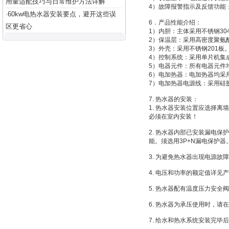
用量适配技巧与日常维护方法详解
4）故障报警指示及反馈功能
60kw电热水器安装要点，避开这些误
·
6．产品性能介绍：
区更省心
1）内胆：主体采用不锈钢3
2）保温层：采用高密度聚氨
3）外壳：采用不锈钢201板
4）控制系统：采用单片机集
5）电器元件：所有电器元件
6）电加热器：电加热器均采
7）电加热器电源线：采用硅
7. 热水器的安装：
1. 热水器安装位置应选择离
必须在室内安装！
2. 热水器内部已安装漏电
能。须选用3P+N漏电保护器
3. 为避免热水器出现电源
4. 电压和功率的额定值详
5. 热水器配有温度压力安
6. 热水器为承压使用时，
7. 给水和热水系统安装完