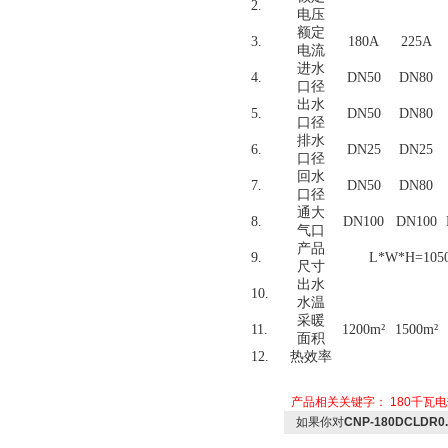
2.
电压
额定
3.
180A
225A
电流
进水
4.
DN50
DN80
口径
出水
5.
DN50
DN80
口径
排水
6.
DN25
DN25
口径
回水
7.
DN50
DN80
口径
通大
8.
DN100
DN100
气
口
产品
9.
L*W*H=105
尺寸
出水
10.
水温
采暖
11.
1200m
²
1500m
²
面积
12.
热效率
产品相关关键字：
180千瓦
如果你对
CNP-180DCLD