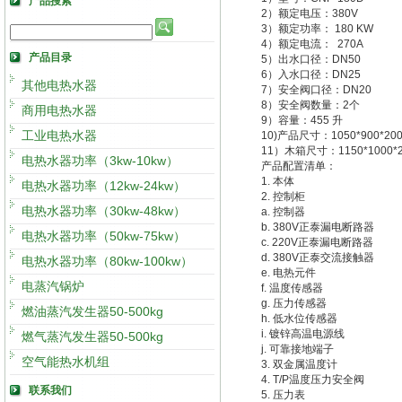
产品搜索
2）额定电压：380V
3）额定功率： 180 KW
4）额定电流： 270A
产品目录
5）出水口径：DN50
6）入水口径：DN25
其他电热水器
7）安全阀口径：DN20
8）安全阀数量：2个
商用电热水器
9）容量：455 升
工业电热水器
10)产品尺寸：1050*900*20
11）木箱尺寸：1150*1000*
电热水器功率（3kw-10kw）
产品配置清单：
1. 本体
电热水器功率（12kw-24kw）
2. 控制柜
电热水器功率（30kw-48kw）
a. 控制器
b. 380V正泰漏电断路器
电热水器功率（50kw-75kw）
c. 220V正泰漏电断路器
d. 380V正泰交流接触器
电热水器功率（80kw-100kw）
e. 电热元件
电蒸汽锅炉
f. 温度传感器
g. 压力传感器
燃油蒸汽发生器50-500kg
h. 低水位传感器
i. 镀锌高温电源线
燃气蒸汽发生器50-500kg
j. 可靠接地端子
空气能热水机组
3. 双金属温度计
4. T/P温度压力安全阀
联系我们
5. 压力表