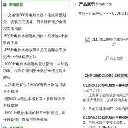
产品展示
Products
新闻动态
首页
>
产品中心
> > > CLDR
一文读懂200升电热水器：能效等级划
·
分、安装空间测算、日常除垢维护全流
程实用指南
500升电热水器选购指南：看准这4个参
·
数再下单
455升电热水器故障常见问题漏水不加
·
热专业维修保养方法
点击放大
1000升电热水器选购避坑指南：从加热
·
功率、保温性能到安全防护全维度对比
CNP-180DCLDR0.18
解析
大功率更省心？60kW电热水器适用场
·
CLDR0.180型电加热不锈钢
1.公司介绍：
景全梳理
1）上海新宁热能设备有限公
选购60kw电热水器必看：参数解读与
·
的生产及销售，热水器均具有IS
避坑指南
2）目前公司拥有5T-12米
1500 升电热水器的日常维护要点，延
·
CLDR0.180型电加热不锈钢
长设备使用寿命与制热效率
2．电热水器主要技术参数：
1）型号：CNP-180D