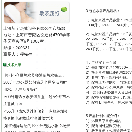
3.电热水器产品规格：
1）电热水器产品容量：150升，1
1000升，1200L，1500升，2
上海新宁热能设备有限公司市场部
2）电热水器产品功率：3千瓦，5
地址：上海市普陀区交通路4703弄李
22.5KW，24千瓦，25KW，
子园商务区6号1305室
千瓦，65KW，70千瓦，72K
邮编：200331
240千瓦，250千瓦，280千
联系人：程先生
4．产品安全性介绍：
技术文章
1）每组加热管均配有380V
2）热水器控制线路配有220
告别小容量热水器频繁断热水痛点：
·
3）具有牢固可靠的接地线。
200升电热水器如何满足全屋多点同时
4）配有压力控制器，当热水
5）配有低水位保护系统，当
用水、无需反复等待
时，需另行通知销售人员以便
500升电热水器安装注意：这5个细节不
·
6）配有牺牲阳极镁棒，以防
7）配有T/P安全阀：热水器
注意就白装
455升电热水器维护保养，内胆除垢镁
·
5.产品控制功能介绍：
棒更换电路故障排查维修方法
1）温度数字显示功能。
如何选择适配的1000升电热水器？场景
·
2）配有指针型温度计。
3）状态显示：包括运行状态