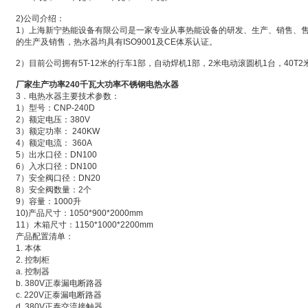
2)公司介绍：
1）上海新宁热能设备有限公司是一家专业从事热能设备的研发、生产、销售、
的生产及销售，热水器均具有ISO9001及CE体系认证。
2）目前公司拥有5T-12米的行车1部，自动焊机1部，2米电动滚圆机1台，40T
厂家生产功率240千瓦大功率不锈钢电热水器
3．电热水器主要技术参数：
1）型号：CNP-240D
2）额定电压：380V
3）额定功率： 240KW
4）额定电流： 360A
5）出水口径：DN100
6）入水口径：DN100
7）安全阀口径：DN20
8）安全阀数量：2个
9）容量：1000升
10)产品尺寸：1050*900*2000mm
11）木箱尺寸：1150*1000*2200mm
产品配置清单：
1. 本体
2. 控制柜
a. 控制器
b. 380V正泰漏电断路器
c. 220V正泰漏电断路器
d. 380V正泰交流接触器