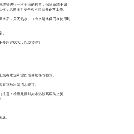
阀系统等进行一次全面的检查，保证系统不漏
工作；温度压力安全阀不堵塞并正常工作。
外流水后，关闭热水。（冷水进水阀门在使用时
常。
不要超过60℃，以防烫伤）
。
管上结有水垢和泥巴而使加热管损坏。
污阀直到放出清洁水即可。
通（注意：检查此阀时如水温较高应防止烫
！
损坏。