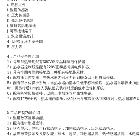
e. 电热元件
f. 温度传感器
g. 压力传感器
h. 低水位传感器
i. 镀锌高温电源线
j. 可靠接地端子
3. 双金属温度计
4. T/P温度压力安全阀
5. 压力表
4．产品安全性介绍：
1）每组加热管均配有380V正泰品牌漏电保护器。
2）热水器控制线路配有220V正泰品牌漏电保护器。
3）具有牢固可靠的接地线，并配有接地指示牌。
4）配有压力控制器，当热水器内部压力达到6KG以上时自动停机。
5）配有低水位保护系统，当热水器内部水位低于标准值后，热水器自动停止加
时，需另行通知销售人员以便安装相对应的低水位保护系统）
6）配有牺牲阳极镁棒，以防止电加热管的腐蚀生锈。
7）配有T/P安全阀：热水器内部压力达到8公斤或温度达到90度时，热水器将自
5.产品控制功能介绍：
1）温度数字显示功能。
2）配有指针型温度计。
3）状态显示：包括运行状态指示，加热状态指示，出水状态指示。
4）故障报警指示及反馈功能：缺水、超温、加热器故障、热传感器故障、水电