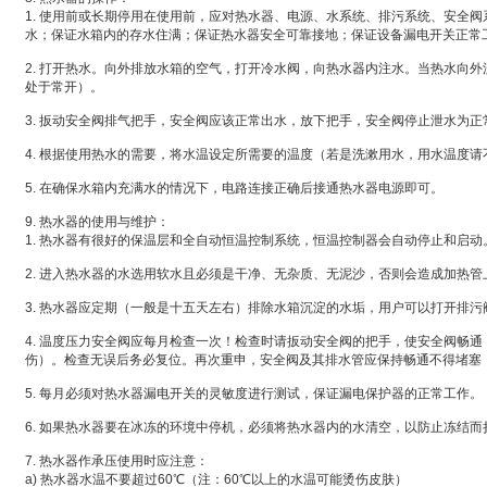
1. 使用前或长期停用在使用前，应对热水器、电源、水系统、排污系统、安全
水；保证水箱内的存水住满；保证热水器安全可靠接地；保证设备漏电开关正常
2. 打开热水。向外排放水箱的空气，打开冷水阀，向热水器内注水。当热水向
处于常开）。
3. 扳动安全阀排气把手，安全阀应该正常出水，放下把手，安全阀停止泄水为正
4. 根据使用热水的需要，将水温设定所需要的温度（若是洗漱用水，用水温度请
5. 在确保水箱内充满水的情况下，电路连接正确后接通热水器电源即可。
9. 热水器的使用与维护：
1. 热水器有很好的保温层和全自动恒温控制系统，恒温控制器会自动停止和启动
2. 进入热水器的水选用软水且必须是干净、无杂质、无泥沙，否则会造成加热
3. 热水器应定期（一般是十五天左右）排除水箱沉淀的水垢，用户可以打开排
4. 温度压力安全阀应每月检查一次！检查时请扳动安全阀的把手，使安全阀畅
伤）。检查无误后务必复位。再次重申，安全阀及其排水管应保持畅通不得堵塞
5. 每月必须对热水器漏电开关的灵敏度进行测试，保证漏电保护器的正常工作。
6. 如果热水器要在冰冻的环境中停机，必须将热水器内的水清空，以防止冻结而
7. 热水器作承压使用时应注意：
a) 热水器水温不要超过60℃（注：60℃以上的水温可能烫伤皮肤）