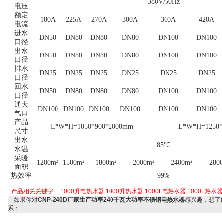
380V/50Hz
电压
额定
180A
225A
270A
300A
360A
420A
电流
进水
DN50
DN80
DN80
DN80
DN100
DN100
口径
出水
DN50
DN80
DN80
DN80
DN100
DN100
口径
排水
DN25
DN25
DN25
DN25
DN25
DN25
口径
回水
DN50
DN80
DN80
DN80
DN100
DN100
口径
通大
DN100
DN100
DN100
DN100
DN100
DN100
气
口
产品
L*W*H=1050*900*2000mm
L*W*H=1250*
尺寸
出水
.
85
℃
水温
采暖
1200m
²
1500m
²
1800m
²
2000m
²
2400m
²
280
面积
.
热效率
99%
产品相关关键字：
1000升电热水器
1000升热水器
1000L电热水器
1000L热水
如果你对
CNP-240D厂家生产功率240千瓦大功率不锈钢电热水器
感兴趣，想了
系：