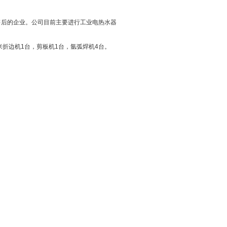
售后的企业。公司目前主要进行工业电热水器
2米折边机1台，剪板机1台，氩弧焊机4台。