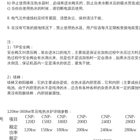
b) 停止使用承压热水器时，必须将进水阀关闭，防止自来水断水后的吸水而造
c) 当你在使用热水的时候，请切断电源后使用。
8. 电气元件接线柱应经常紧固、清楚灰尘、保持清洁干燥。
9. 在没有可靠的接地情况下，禁止使用热水器。用户应该每月定期检查接地装置
注：
1）T/P安全阀：
安全阀又叫泄压阀，装在进水口的地方，主要就是保证在加热过程中水压过大时
热过程中安全阀会有水滴出来。但是也不是说加热时一定会滴水，如果水压在安
水倒流，保证机器内一定是满水的状态，避免干烧。
2）镁棒：
镁棒又称阳极棒，它的主要成份是镁。在热水器内胆里面，它和内胆（主要成份
电池。由于内胆里的水不是纯净的水，总含有各种各样的杂质并具有一定的腐蚀性
果没有阳极镁棒，内胆就被腐蚀。
120kw-360kw常压电热水炉详细参数：
CNP-
CNP-
CNP-
CNP-
CNP-
CNP-
号
项目
120D
150D
180D
200D
240D
280D
额定
120kw
150kw
180kw
200kw
240kw
280kw
功率
额定