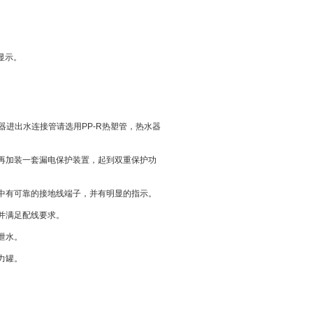
显示。
水器进出水连接管请选用PP-R热塑管，热水器
，再加装一套漏电保护装置，起到双重保护功
柜中有可靠的接地线端子，并有明显的指示。
。并满足配线要求。
泄水。
力罐。