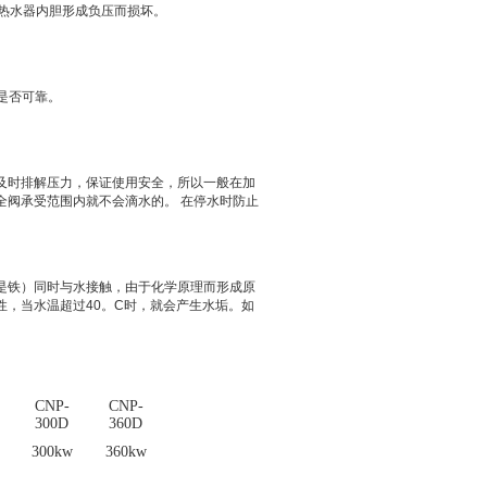
成热水器内胆形成负压而损坏。
是否可靠。
及时排解压力，保证使用安全，所以一般在加
全阀承受范围内就不会滴水的。 在停水时防止
是铁）同时与水接触，由于化学原理而形成原
，当水温超过40。C时，就会产生水垢。如
CNP-
CNP-
300D
3
6
0D
300kw
3
6
0kw