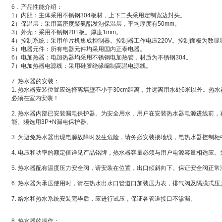
6．产品性能介绍：
1）内胆：主体采用不锈钢304板材，上下二头采用定制宽边封头。
2）保温层：采用高密度聚氨酯发泡保温层，平均厚度有50mm。
3）外壳：采用不锈钢201板。厚度1mm。
4）控制系统：采用单片机集成控制器。控制器工作电压220V。控制面板为数显
5）电器元件：所有电器元件均采用国内正泰电器。
6）电加热器：电加热器均采用不锈钢电加热管，材质为不锈钢304。
7）电加热器电源线：采用硅胶绝缘编制高温电源线。
7. 热水器的安装：
1. 热水器安装位置应选择离墙壁不小于30cm距离，并远离用水处6米以外。热
必须在室内安装！
2. 热水器内部已安装漏电保护器。为安全用水，用户在安装热水器电源进线前
能。须选用3P+N漏电保护器。
3. 为避免热水器出现电源故障时发生危险，请务必安装接地线，电热水器控制
4. 电压和功率的额定值详见产品铭牌，热水器容量必须与用户电源容量相适应
5. 热水器配有温度压力安全阀，请安装在位置，出口倾斜向下。保证安全阀正常
6. 热水器为承压使用时，请在热水出水口管道口加装压力表，排气阀及隔膜式压
7. 给水和热水系统安装完毕后，应进行试压，保证各管道接口不渗漏。
8. 热水器的操作：