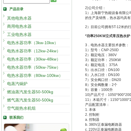
2)公司介绍：
产品目录
1）上海新宁热能设备有限公
其他电热水器
的生产及销售，热水器均具有IS
商用电热水器
2）目前公司拥有5T-12米
工业电热水器
*功率250KW立式常压热水炉
电热水器功率（3kw-10kw）
3．电热水器主要技术参数：
1）型号：CNP-250D
电热水器功率（12kw-24kw）
2）额定电压：380V
电热水器功率（30kw-48kw）
3）额定功率： 250KW
4）额定电流： 375A
电热水器功率（50kw-75kw）
5）出水口径：DN100
6）入水口径：DN100
电热水器功率（80kw-100kw）
7）安全阀口径：DN20
电蒸汽锅炉
8）安全阀数量：2个
9）容量：1000升
燃油蒸汽发生器50-500kg
10)产品尺寸：1050*900*20
燃气蒸汽发生器50-500kg
11）木箱尺寸：1150*1000*
产品配置清单：
空气能热水机组
1. 本体
2. 控制柜
联系我们
a. 控制器
b. 380V正泰漏电断路器
c. 220V正泰漏电断路器