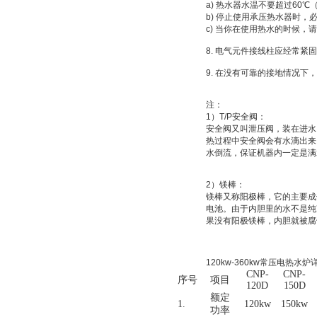
a) 热水器水温不要超过60
b) 停止使用承压热水器时
c) 当你在使用热水的时候，
8. 电气元件接线柱应经常紧
9. 在没有可靠的接地情况
注：
1）T/P安全阀：
安全阀又叫泄压阀，装在进水
热过程中安全阀会有水滴出来
水倒流，保证机器内一定是满
2）镁棒：
镁棒又称阳极棒，它的主要成
电池。由于内胆里的水不是纯
果没有阳极镁棒，内胆就被腐
120kw-360kw常压电热水
CNP-
CNP-
序号
项目
120D
150D
额定
1.
120kw
150kw
功率