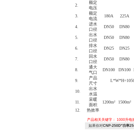
额定
2.
电压
额定
3.
180A
225A
电流
进水
4.
DN50
DN80
口径
出水
5.
DN50
DN80
口径
排水
6.
DN25
DN25
口径
回水
7.
DN50
DN80
口径
通大
8.
DN100
DN100
气
口
产品
9.
L*W*H=105
尺寸
出水
10.
水温
采暖
11.
1200m
²
1500m
²
面积
12.
热效率
产品相关关键字：
1000升
如果你对
CNP-250D*功率