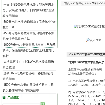
首页
>
产品中心
> > > *功率2
一文读懂200升电热水器：能效等级划
·
分、安装空间测算、日常除垢维护全流
程实用指南
500升电热水器选购指南：看准这4个参
·
数再下单
455升电热水器故障常见问题漏水不加
·
热专业维修保养方法
点击放大
1000升电热水器选购避坑指南：从加热
·
功率、保温性能到安全防护全维度对比
CNP-250D*功率250KW
解析
大功率更省心？60kW电热水器适用场
·
*功率250KW立式常压热水炉
景全梳理
上海新宁热能设备有限公司
选购60kw电热水器必看：参数解读与
·
1.)电热水器产品规格：
避坑指南
1）电热水器产品容量：150升，1
1500 升电热水器的日常维护要点，延
·
1000升，1200L，1500升，2
长设备使用寿命与制热效率
2）电热水器产品功率：3千瓦，5
22.5KW，24千瓦，25KW，
产品搜索
千瓦，65KW，70千瓦，72K
240千瓦，250千瓦，280千