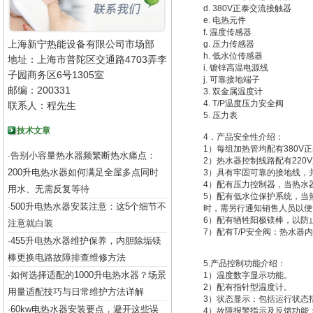
d. 380V正泰交流接触器
e. 电热元件
f. 温度传感器
上海新宁热能设备有限公司市场部
g. 压力传感器
h. 低水位传感器
地址：上海市普陀区交通路4703弄李
i. 镀锌高温电源线
子园商务区6号1305室
j. 可靠接地端子
邮编：200331
3. 双金属温度计
4. T/P温度压力安全阀
联系人：程先生
5. 压力表
技术文章
4．产品安全性介绍：
1）每组加热管均配有380V
告别小容量热水器频繁断热水痛点：
·
2）热水器控制线路配有220
200升电热水器如何满足全屋多点同时
3）具有牢固可靠的接地线，
4）配有压力控制器，当热水
用水、无需反复等待
5）配有低水位保护系统，当
500升电热水器安装注意：这5个细节不
·
时，需另行通知销售人员以便
6）配有牺牲阳极镁棒，以防
注意就白装
7）配有T/P安全阀：热水器
455升电热水器维护保养，内胆除垢镁
·
棒更换电路故障排查维修方法
5.产品控制功能介绍：
如何选择适配的1000升电热水器？场景
·
1）温度数字显示功能。
2）配有指针型温度计。
用量适配技巧与日常维护方法详解
3）状态显示：包括运行状态
60kw电热水器安装要点，避开这些误
·
4）故障报警指示及反馈功能