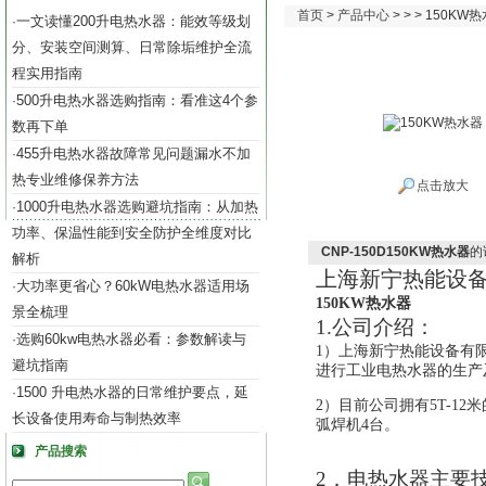
首页
>
产品中心
> > > 150KW
一文读懂200升电热水器：能效等级划
·
分、安装空间测算、日常除垢维护全流
程实用指南
500升电热水器选购指南：看准这4个参
·
数再下单
455升电热水器故障常见问题漏水不加
·
热专业维修保养方法
点击放大
1000升电热水器选购避坑指南：从加热
·
功率、保温性能到安全防护全维度对比
CNP-150D150KW热水器
的
解析
上海新宁热能设
大功率更省心？60kW电热水器适用场
·
150KW热水器
景全梳理
1.公司介绍：
选购60kw电热水器必看：参数解读与
·
1）
上海新宁热能设备有
避坑指南
进行工业电热水器的生产及
1500 升电热水器的日常维护要点，延
·
2）目前公司拥有5T-12
长设备使用寿命与制热效率
弧焊机4台。
产品搜索
2．电热水器主要