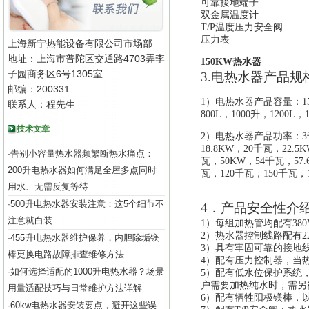
可靠接地端子
双金属温度计
T/P温度压力安全阀
压力表
上海新宁热能设备有限公司市场部
地址：上海市普陀区交通路4703弄李
150KW热水器
子园商务区6号1305室
3.电热水器产品规
邮编：200331
1）电热水器产品容量：150升
联系人：程先生
800L，1000升，1200L，
技术文章
2）电热水器产品功率：3千
18.8KW，20千瓦，22.
告别小容量热水器频繁断热水痛点：
·
瓦，50KW，54千瓦，57
200升电热水器如何满足全屋多点同时
瓦
，
120千瓦，150千瓦，
用水、无需反复等待
500升电热水器安装注意：这5个细节不
·
4．产品安全性介
注意就白装
1）每组加热管均配有38
2）热水器控制线路配有2
455升电热水器维护保养，内胆除垢镁
·
3）具有牢固可靠的接地
棒更换电路故障排查维修方法
4）配有压力控制器，当
如何选择适配的1000升电热水器？场景
·
5）配有低水位保护系统
户需要加热纯水时，需另
用量适配技巧与日常维护方法详解
6）配有牺牲阳极镁棒，
60kw电热水器安装要点，避开这些误
·