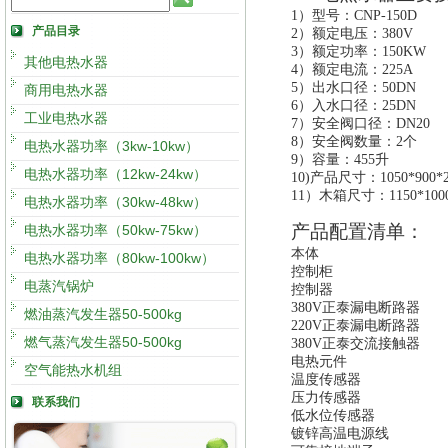
1）型号：CNP-150D
产品目录
2）额定电压：380V
3）额定功率：150KW
其他电热水器
4）额定电流：225A
5）出水口径：50DN
商用电热水器
6）入水口径：25DN
工业电热水器
7）安全阀口径：DN20
8）安全阀数量：
2
个
电热水器功率（3kw-10kw）
9）容量：455升
电热水器功率（12kw-24kw）
10)产品尺寸：
1050*900*
11）木箱尺寸：
1150*10
电热水器功率（30kw-48kw）
产品配置清单：
电热水器功率（50kw-75kw）
本体
电热水器功率（80kw-100kw）
控制柜
电蒸汽锅炉
控制器
380V正泰漏电断路器
燃油蒸汽发生器50-500kg
220V正泰漏电断路器
燃气蒸汽发生器50-500kg
380V正泰交流接触器
电热元件
空气能热水机组
温度传感器
压力传感器
联系我们
低水位传感器
镀锌高温电源线