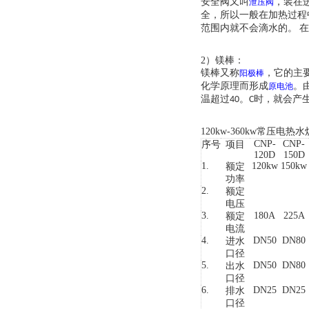
安全阀又叫
，装在
泄压阀
全，所以一般在加热过程
范围内就不会滴水的。 
2）
镁棒：
镁棒又称
，它的主
阳极棒
化学原理而形成
。
原电池
温超过40。C时，就会
120kw-3
6
0kw常压电热
CNP-
CNP-
序号
项目
120D
150D
1.
120kw
150kw
额定
功率
2.
额定
电压
3.
180A
225A
额定
电流
4.
DN50
DN80
进水
口径
5.
DN50
DN80
出水
口径
6.
DN25
DN25
排水
口径