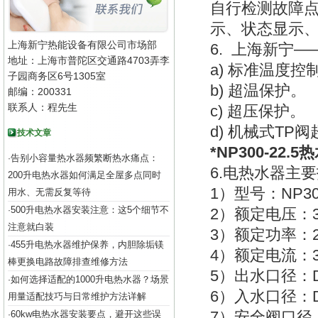
自行检测故障
示、状态显示
上海新宁热能设备有限公司市场部
6. 上海新宁
地址：上海市普陀区交通路4703弄李
a) 标准温度控
子园商务区6号1305室
b) 超温保护。
邮编：200331
联系人：程先生
c) 超压保护。
d) 机械式TP
技术文章
*NP300-22.
告别小容量热水器频繁断热水痛点：
·
6.电热水器主
200升电热水器如何满足全屋多点同时
1）型号：NP300
用水、无需反复等待
500升电热水器安装注意：这5个细节不
·
2）额定电压：3
注意就白装
3）额定功率：2
455升电热水器维护保养，内胆除垢镁
·
4）额定电流：33
棒更换电路故障排查维修方法
5）出水口径：D
如何选择适配的1000升电热水器？场景
·
6）入水口径：D
用量适配技巧与日常维护方法详解
7）安全阀口径：
60kw电热水器安装要点，避开这些误
·