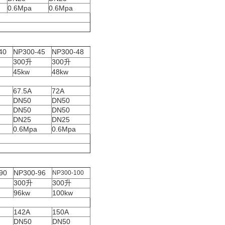
0.6Mpa
0.6Mpa
40
NP300-45
NP300-48
300
升
300
升
45kw
48kw
67.5A
72A
DN50
DN50
DN50
DN50
DN25
DN25
0.6Mpa
0.6Mpa
90
NP300-96
NP300-100
300
升
300
升
96kw
100kw
142A
150A
DN50
DN50