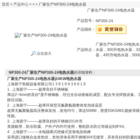
首页
>
产品中心
> > > 厂家生产NP300-24电热水器
厂家生产NP300-24电热水器
产品型号：
NP300-24
产品报价：
厂家生产NP300-24电热水
产品特点：
水器，300升电热水器，32
点击放大
器，495升电热水器，50
NP300-24厂家生产NP300-24电热水器
的详细资料：
厂家生产NP300-24电热水器|24KW电热水器
上海新宁热能设备有限公司1 3 9 1 6 9 3 6 6 1 9
1. 上海新宁———超厚良好不锈钢板
厚达2~4mm的良好*度不锈钢板，经过全自动卷板机成型，配合专业焊接设备。工作压力0.
静压试验。
2. 上海新宁———超厚环保型无氟聚氨脂整体发泡保温层
超厚无氟聚氨脂高压整体发泡，发泡均匀，厚达50MM，密度55KG/M3,能效等级符合国
性能。
3. 上海新宁———超厚良好的不锈钢201外壳
美观耐用，防水防腐。户外户内均可使用，整机防水防尘等级达到IPX4。
4. 上海新宁———水电隔离式绝缘式安装电加热棒
采用进口镍铬合金发热丝，发热管体采用不锈钢304无缝管，具有良好的防腐抗垢能