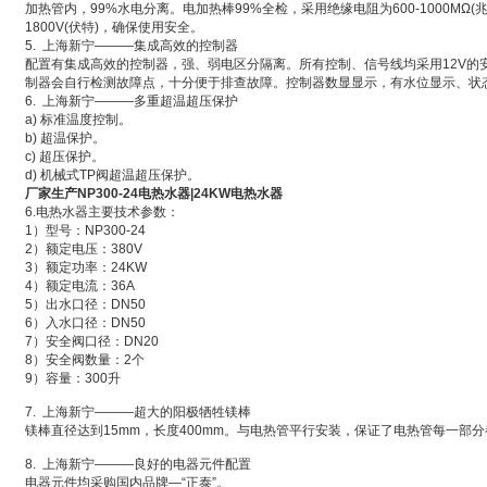
加热管内，99%水电分离。电加热棒99%全检，采用绝缘电阻为600-1000MΩ
1800V(伏特)，确保使用安全。
5. 上海新宁———集成高效的控制器
配置有集成高效的控制器，强、弱电区分隔离。所有控制、信号线均采用12V的安
制器会自行检测故障点，十分便于排查故障。控制器数显显示，有水位显示、状
6. 上海新宁———多重超温超压保护
a) 标准温度控制。
b) 超温保护。
c) 超压保护。
d) 机械式TP阀超温超压保护。
厂家生产NP300-24电热水器|24KW电热水器
6.电热水器主要技术参数：
1）型号：NP300-24
2）额定电压：380V
3）额定功率：24KW
4）额定电流：36A
5）出水口径：DN50
6）入水口径：DN50
7）安全阀口径：DN20
8）安全阀数量：2个
9）容量：300升
7. 上海新宁———超大的阳极牺牲镁棒
镁棒直径达到15mm，长度400mm。与电热管平行安装，保证了电热管每一部
8. 上海新宁———良好的电器元件配置
电器元件均采购国内品牌—“正泰”。