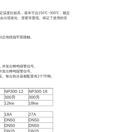
温度比较高，基本可达150℃~300℃，额定
不会出现老化、变硬等显现。保证了使用的安
与总地线端牢固接触。
，并发出蜂鸣报警信号。
并发出蜂鸣报警信号。
压。每台热水器都配置有2个TP阀。
NP300-12
NP300-18
300
升
300
升
12kw
18kw
18A
27A
DN50
DN50
DN50
DN50
DN25
DN25