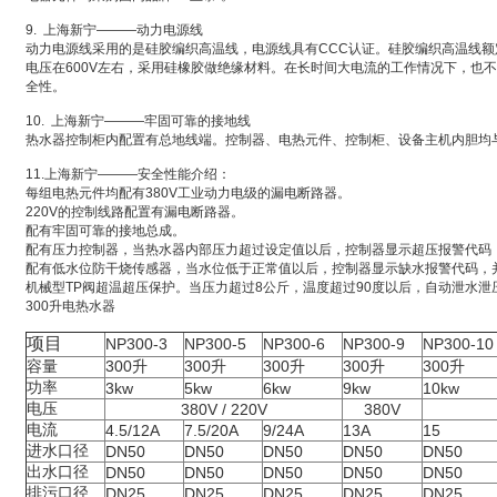
9. 上海新宁———动力电源线
动力电源线采用的是硅胶编织高温线，电源线具有CCC认证。硅胶编织高温线额定
电压在600V左右，采用硅橡胶做绝缘材料。在长时间大电流的工作情况下，也
全性。
10. 上海新宁———牢固可靠的接地线
热水器控制柜内配置有总地线端。控制器、电热元件、控制柜、设备主机内胆均
11.上海新宁———安全性能介绍：
每组电热元件均配有380V工业动力电级的漏电断路器。
220V的控制线路配置有漏电断路器。
配有牢固可靠的接地总成。
配有压力控制器，当热水器内部压力超过设定值以后，控制器显示超压报警代码
配有低水位防干烧传感器，当水位低于正常值以后，控制器显示缺水报警代码，
机械型TP阀超温超压保护。当压力超过8公斤，温度超过90度以后，自动泄水泄
300升电热水器
项目
NP300-3
NP300-5
NP300-6
NP300-9
NP300-10
容量
300
升
300
升
300
升
300
升
300
升
功率
3kw
5kw
6kw
9kw
10kw
电压
380V / 220V
380V
电流
4.5/12A
7.5/20A
9/24A
13A
15
进水口径
DN50
DN50
DN50
DN50
DN50
出水口径
DN50
DN50
DN50
DN50
DN50
排污口径
DN25
DN25
DN25
DN25
DN25