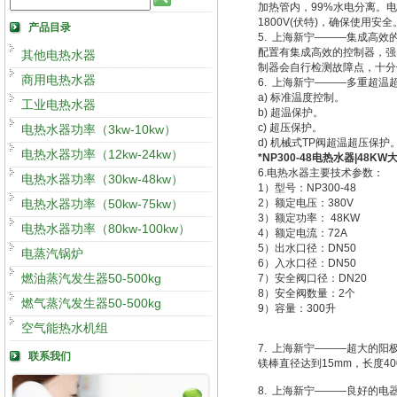
加热管内，99%水电分离。电
1800V(伏特)，确保使用安全
产品目录
5. 上海新宁———集成高效
配置有集成高效的控制器，强
其他电热水器
制器会自行检测故障点，十分
商用电热水器
6. 上海新宁———多重超温
a) 标准温度控制。
工业电热水器
b) 超温保护。
c) 超压保护。
电热水器功率（3kw-10kw）
d) 机械式TP阀超温超压保护
电热水器功率（12kw-24kw）
*NP300-48电热水器|48K
6.电热水器主要技术参数：
电热水器功率（30kw-48kw）
1）型号：NP300-48
电热水器功率（50kw-75kw）
2）额定电压：380V
3）额定功率： 48KW
电热水器功率（80kw-100kw）
4）额定电流：72A
5）出水口径：DN50
电蒸汽锅炉
6）入水口径：DN50
燃油蒸汽发生器50-500kg
7）安全阀口径：DN20
8）安全阀数量：2个
燃气蒸汽发生器50-500kg
9）容量：300升
空气能热水机组
7. 上海新宁———超大的阳
联系我们
镁棒直径达到15mm，长度
8. 上海新宁———良好的电