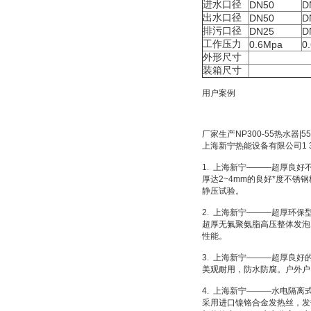
进水口径
DN50
D
出水口径
DN50
D
排污口径
DN25
D
工作压力
0.6Mpa
0
外形尺寸
装箱尺寸
用户案例
厂家生产NP300-55热水器|
上海新宁热能设备有限公司1 3 9 1 
1. 上海新宁———超厚良好
厚达2~4mm的良好*度不锈钢
静压试验。
2. 上海新宁———超厚环
超厚无氟聚氨脂高压整体发泡，发泡
性能。
3. 上海新宁———超厚良好
美观耐用，防水防腐。户外户
4. 上海新宁———水电隔离
采用进口镍铬合金发热丝，发热