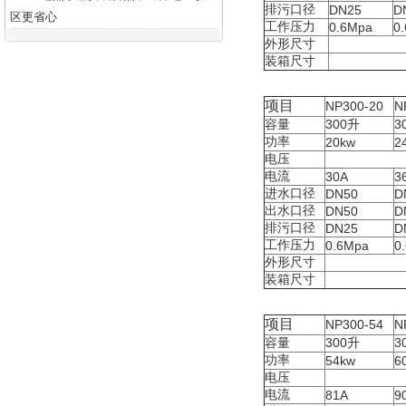
排污口径
DN25
D
区更省心
工作压力
0.6Mpa
0
外形尺寸
装箱尺寸
项目
NP300-20
N
容量
300
升
3
功率
20kw
2
电压
电流
30A
3
进水口径
DN50
D
出水口径
DN50
D
排污口径
DN25
D
工作压力
0.6Mpa
0
外形尺寸
装箱尺寸
项目
NP300-54
N
容量
300
升
3
功率
54kw
6
电压
电流
81A
9