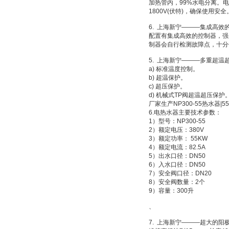
加热管内，99%水电分离。电
1800V(伏特)，确保使用安全
6. 上海新宁———集成高效
配置有集成高效的控制器，强
制器会自行检测故障点，十分
5. 上海新宁———多重超温
a) 标准温度控制。
b) 超温保护。
c) 超压保护。
d) 机械式TP阀超温超压保护
厂家生产NP300-55热水器|
6.电热水器主要技术参数：
1）型号：NP300-55
2）额定电压：380V
3）额定功率： 55KW
4）额定电流：82.5A
5）出水口径：DN50
6）入水口径：DN50
7）安全阀口径：DN20
8）安全阀数量：2个
9）容量：300升
、
7. 上海新宁———超大的阳