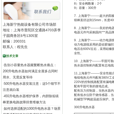
8）安全阀数量：2个
9）容量：300升
7. 上海新宁———超大的阳
镁棒直径达到15mm，长度
上海新宁热能设备有限公司市场部
8. 上海新宁———良好的电
地址：上海市普陀区交通路4703弄李
电器元件均采购国内***高品牌
子园商务区6号1305室
9. 上海新宁———动力电源
邮编：200331
动力电源线采用的是硅胶编织
联系人：程先生
电压在600V左右，采用硅
全性。
技术文章
10. 上海新宁———牢固可
告别小容量热水器频繁断热水痛点：
·
热水器控制柜内配置有总地线
200升电热水器如何满足全屋多点同时
11.上海新宁———安全性能
用水、无需反复等待
每组电热元件均配有380V
220V的控制线路配置有漏电
500升电热水器安装注意：这5个细节不
·
配有牢固可靠的接地总成。
注意就白装
配有压力控制器，当热水器内
配有低水位防干烧传感器，当
455升电热水器维护保养，内胆除垢镁
·
机械型TP阀超温超压保护。
棒更换电路故障排查维修方法
300升电热水器
如何选择适配的1000升电热水器？场景
·