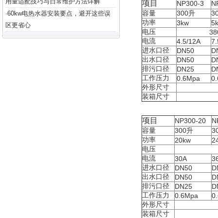
用量适配技巧与日常维护方法详解
项目
NP300-3
N
容量
300
升
3
60kw电热水器安装要点，避开这些误
·
功率
3kw
5
区更省心
电压
38
电流
4.5/12A
7.
进水口径
DN50
D
出水口径
DN50
D
排污口径
DN25
D
工作压力
0.6Mpa
0
外形尺寸
装箱尺寸
项目
NP300-20
N
容量
300
升
3
功率
20kw
2
电压
电流
30A
3
进水口径
DN50
D
出水口径
DN50
D
排污口径
DN25
D
工作压力
0.6Mpa
0
外形尺寸
装箱尺寸