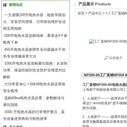
产品展示
Products
新闻动态
首页
>
产品中心
> > > 工厂直销
一文读懂200升电热水器：能效等级划
·
分、安装空间测算、日常除垢维护全流
程实用指南
500升电热水器选购指南：看准这4个参
·
数再下单
455升电热水器故障常见问题漏水不加
·
热专业维修保养方法
点击放大
1000升电热水器选购避坑指南：从加热
·
功率、保温性能到安全防护全维度对比
NP300-85工厂直销NP300
解析
大功率更省心？60kW电热水器适用场
·
工厂直销NP300-85电热水器
上海新宁热能设备有限公司1 3 9 1 
景全梳理
选购60kw电热水器必看：参数解读与
·
1. 上海新宁———超厚良好
厚达2~4mm的良好*度不锈钢
避坑指南
静压试验。
1500 升电热水器的日常维护要点，延
·
2. 上海新宁———超厚环
长设备使用寿命与制热效率
超厚无氟聚氨脂高压整体发泡，发泡
性能。