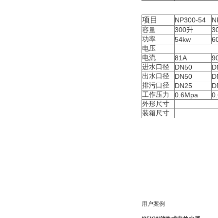
项目
NP300-54
N
容量
300
升
3
功率
54kw
6
电压
电流
81A
9
进水口径
DN50
D
出水口径
DN50
D
排污口径
DN25
D
工作压力
0.6Mpa
0
外形尺寸
装箱尺寸
用户案例