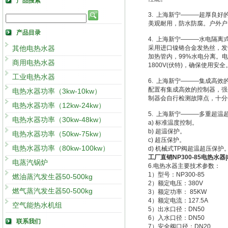
产品搜索
3. 上海新宁———超厚良好
美观耐用，防水防腐。户外户
产品目录
4. 上海新宁———水电隔离
其他电热水器
采用进口镍铬合金发热丝，发热
加热管内，99%水电分离。电
商用电热水器
1800V(伏特)，确保使用安全
工业电热水器
6. 上海新宁———集成高效
配置有集成高效的控制器，强
电热水器功率（3kw-10kw）
制器会自行检测故障点，十分
电热水器功率（12kw-24kw）
5. 上海新宁———多重超温
电热水器功率（30kw-48kw）
a) 标准温度控制。
b) 超温保护。
电热水器功率（50kw-75kw）
c) 超压保护。
电热水器功率（80kw-100kw）
d) 机械式TP阀超温超压保护
工厂直销NP300-85电热水器
电蒸汽锅炉
6.电热水器主要技术参数：
1）型号：NP300-85
燃油蒸汽发生器50-500kg
2）额定电压：380V
燃气蒸汽发生器50-500kg
3）额定功率： 85KW
4）额定电流：127.5A
空气能热水机组
5）出水口径：DN50
6）入水口径：DN50
联系我们
7）安全阀口径：DN20