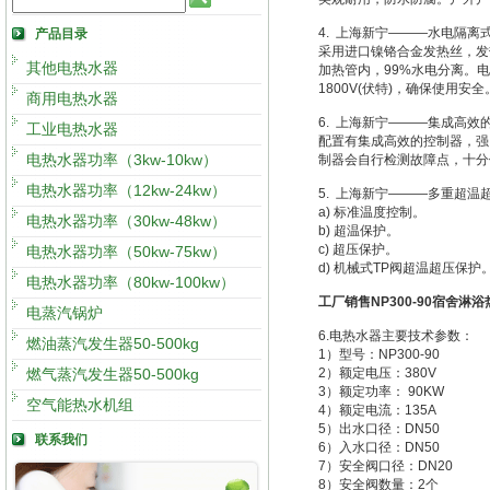
4. 上海新宁———水电隔离
产品目录
采用进口镍铬合金发热丝，发热
其他电热水器
加热管内，99%水电分离。电
1800V(伏特)，确保使用安全
商用电热水器
6. 上海新宁———集成高效
工业电热水器
配置有集成高效的控制器，强
电热水器功率（3kw-10kw）
制器会自行检测故障点，十分
电热水器功率（12kw-24kw）
5. 上海新宁———多重超温
a) 标准温度控制。
电热水器功率（30kw-48kw）
b) 超温保护。
c) 超压保护。
电热水器功率（50kw-75kw）
d) 机械式TP阀超温超压保护
电热水器功率（80kw-100kw）
工厂销售NP300-90宿舍淋
电蒸汽锅炉
6.电热水器主要技术参数：
燃油蒸汽发生器50-500kg
1）型号：NP300-90
燃气蒸汽发生器50-500kg
2）额定电压：380V
3）额定功率： 90KW
空气能热水机组
4）额定电流：135A
5）出水口径：DN50
联系我们
6）入水口径：DN50
7）安全阀口径：DN20
8）安全阀数量：2个