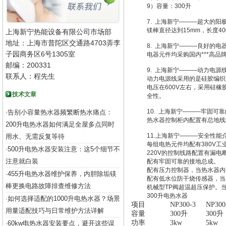
9）容量：300升
7. 上海新宁———超大的阳
镁棒直径达到15mm，长度
上海新宁热能设备有限公司市场部
地址：上海市普陀区交通路4703弄李
8. 上海新宁———良好的电
子园商务区6号1305室
电器元件均采购国内***高品牌
邮编：200331
9. 上海新宁———动力电源
联系人：程先生
动力电源线采用的是硅胶编织
电压在600V左右，采用硅
技术文章
全性。
10. 上海新宁———牢固可
告别小容量热水器频繁断热水痛点：
·
热水器控制柜内配置有总地线
200升电热水器如何满足全屋多点同时
11.上海新宁———安全性能
用水、无需反复等待
每组电热元件均配有380V
500升电热水器安装注意：这5个细节不
·
220V的控制线路配置有漏电
注意就白装
配有牢固可靠的接地总成。
配有压力控制器，当热水器内
455升电热水器维护保养，内胆除垢镁
·
配有低水位防干烧传感器，当
棒更换电路故障排查维修方法
机械型TP阀超温超压保护。
300升电热水器
如何选择适配的1000升电热水器？场景
·
项目
NP300-3
NP300
用量适配技巧与日常维护方法详解
容量
300升
300升
功率
3kw
5kw
60kw电热水器安装要点，避开这些误
·