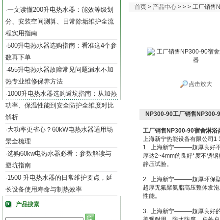
首页
>
产品中心
> > > 工厂销售
一文读懂200升电热水器：能效等级划
·
分、安装空间测算、日常除垢维护全流
程实用指南
500升电热水器选购指南：看准这4个参
·
数再下单
455升电热水器故障常见问题漏水不加
·
热专业维修保养方法
点击放大
1000升电热水器选购避坑指南：从加热
·
功率、保温性能到安全防护全维度对比
NP300-90工厂销售NP30
解析
大功率更省心？60kW电热水器适用场
·
工厂销售NP300-90宿舍淋
上海新宁热能设备有限公司1 3 9 1 
景全梳理
1. 上海新宁———超厚良好
选购60kw电热水器必看：参数解读与
·
厚达2~4mm的良好*度不锈钢
静压试验。
避坑指南
1500 升电热水器的日常维护要点，延
·
2. 上海新宁———超厚环
超厚无氟聚氨脂高压整体发泡，发泡
长设备使用寿命与制热效率
性能。
产品搜索
3. 上海新宁———超厚良好
美观耐用，防水防腐。户外户