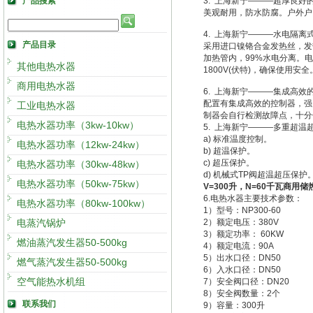
产品搜索
3. 上海新宁———超厚良好
美观耐用，防水防腐。户外户
4. 上海新宁———水电隔离
产品目录
采用进口镍铬合金发热丝，发热
加热管内，99%水电分离。电
其他电热水器
1800V(伏特)，确保使用安全
商用电热水器
6. 上海新宁———集成高效
配置有集成高效的控制器，强
工业电热水器
制器会自行检测故障点，十分
电热水器功率（3kw-10kw）
5. 上海新宁———多重超温
a) 标准温度控制。
电热水器功率（12kw-24kw）
b) 超温保护。
c) 超压保护。
电热水器功率（30kw-48kw）
d) 机械式TP阀超温超压保护
电热水器功率（50kw-75kw）
V=300升，N=60千瓦商用
6.电热水器主要技术参数：
电热水器功率（80kw-100kw）
1）型号：NP300-60
电蒸汽锅炉
2）额定电压：380V
3）额定功率： 60KW
燃油蒸汽发生器50-500kg
4）额定电流：90A
5）出水口径：DN50
燃气蒸汽发生器50-500kg
6）入水口径：DN50
空气能热水机组
7）安全阀口径：DN20
8）安全阀数量：2个
联系我们
9）容量：300升