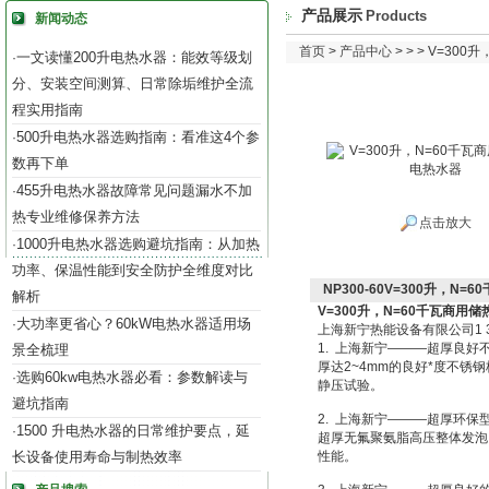
产品展示
Products
新闻动态
首页
>
产品中心
> > > V=3
一文读懂200升电热水器：能效等级划
·
分、安装空间测算、日常除垢维护全流
程实用指南
500升电热水器选购指南：看准这4个参
·
数再下单
455升电热水器故障常见问题漏水不加
·
热专业维修保养方法
点击放大
1000升电热水器选购避坑指南：从加热
·
功率、保温性能到安全防护全维度对比
NP300-60V=300升，N
解析
V=300升，N=60千瓦商用
大功率更省心？60kW电热水器适用场
·
上海新宁热能设备有限公司1 3 9 1 
1. 上海新宁———超厚良好
景全梳理
厚达2~4mm的良好*度不锈钢
选购60kw电热水器必看：参数解读与
·
静压试验。
避坑指南
2. 上海新宁———超厚环
1500 升电热水器的日常维护要点，延
·
超厚无氟聚氨脂高压整体发泡，发泡
长设备使用寿命与制热效率
性能。