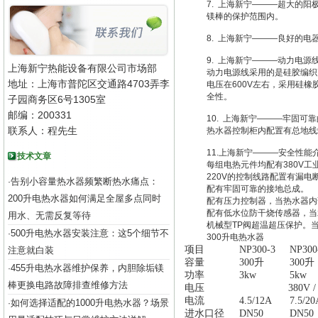
7. 上海新宁———超大的阳
镁棒的保护范围内。
8. 上海新宁———良好的电
9. 上海新宁———动力电源
上海新宁热能设备有限公司市场部
动力电源线采用的是硅胶编织
地址：上海市普陀区交通路4703弄李
电压在600V左右，采用硅
全性。
子园商务区6号1305室
邮编：200331
10. 上海新宁———牢固可
联系人：程先生
热水器控制柜内配置有总地线
11.上海新宁———安全性能
技术文章
每组电热元件均配有380V
220V的控制线路配置有漏电
告别小容量热水器频繁断热水痛点：
·
配有牢固可靠的接地总成。
200升电热水器如何满足全屋多点同时
配有压力控制器，当热水器内
配有低水位防干烧传感器，当
用水、无需反复等待
机械型TP阀超温超压保护。
500升电热水器安装注意：这5个细节不
·
300升电热水器
项目
NP300-3
NP300
注意就白装
容量
300升
300升
455升电热水器维护保养，内胆除垢镁
·
功率
3kw
5kw
棒更换电路故障排查维修方法
电压
380V /
电流
4.5/12A
7.5/20
如何选择适配的1000升电热水器？场景
·
进水口径
DN50
DN50