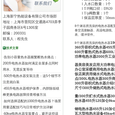
l
入水口数量：1个
l
T/P阀口径：DN20
l
T/p阀数量：1个
上海新宁热能设备有限公司市场部
l
保温层厚度：50mm
地址：上海市普陀区交通路4703弄李
8个淋浴房洗澡的电热水器配置
子园商务区6号1305室
泰交流接触器、高温电源线、
邮编：200331
表、缓冲管件。
联系人：程先生
1
8个淋浴房洗澡的电热水器
360升容积式热水器455
技术文章
600升蓄热式热水器600
功率电热水器2000升工
告别小容量热水器频繁断热水痛点：
·
200升电热水器如何满足全屋多点同时
器美容美发店用大功率电热水
办公室采暖商用电热水器
用水、无需反复等待
饭店厨房用储水式电热水器
500升电热水器安装注意：这5个细节不
·
点/300L电热水器300
注意就白装
300升容积式热水器介绍/
尺寸/300升储热式电热水
455升电热水器维护保养，内胆除垢镁
·
棒更换电路故障排查维修方法
量/300升贮水式热水器3
热水器455升120加仑9
如何选择适配的1000升电热水器？场景
·
用量适配技巧与日常维护方法详解
钢电热水器455升120加仑
瓦大型电热水设备45kw4
60kw电热水器安装要点，避开这些误
·