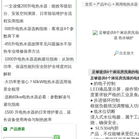
首页
>
产品中心
>
商用电热水器
一文读懂200升电热水器：能效等级划
·
分、安装空间测算、日常除垢维护全流
程实用指南
500升电热水器选购指南：看准这4个参
·
数再下单
455升电热水器故障常见问题漏水不加
·
热专业维修保养方法
点击放大
1000升电热水器选购避坑指南：从加热
·
功率、保温性能到安全防护全维度对比
足够提供8个淋浴房洗澡的电
解析
足够提供8个淋浴房洗澡的电
大功率更省心？60kW电热水器适用场
·
●
的电子控制
景全梳理
LED液晶显示屏，操作
度要求较严格的工业及食
选购60kw电热水器必看：参数解读与
·
●
步进循环控制
避坑指南
根据负载情况调整输入功
●
低水位切断
1500 升电热水器的日常维护要点，延
·
浸入式水位电极，属于工
长设备使用寿命与制热效率
烧，确保安全。
● SUS304内胆
产品搜索
产品，不仅能够承受巨大