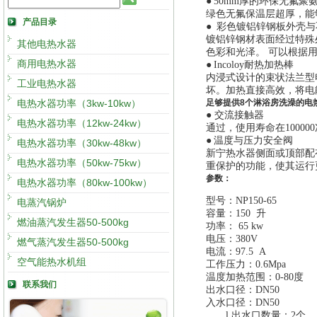
●
50mm厚的环保无氟聚
绿色无氟保温层超厚，能
产品目录
●
彩色镀铝锌钢板外壳与
镀铝锌钢材表面经过特殊
其他电热水器
色彩和光泽。 可以根据
商用电热水器
●
Incoloy耐热加热棒
内浸式设计的束状法兰型
工业电热水器
坏。加热直接高效，将电
电热水器功率（3kw-10kw）
足够提供8个淋浴房洗澡的电
● 交流接触器
电热水器功率（12kw-24kw）
通过，使用寿命在10000
●
温度与压力安全阀
电热水器功率（30kw-48kw）
新宁热水器侧面或顶部配
电热水器功率（50kw-75kw）
重保护的功能，使其运行更加
参数：
电热水器功率（80kw-100kw）
型号：NP
150-65
电蒸汽锅炉
容量：
150 升
燃油蒸汽发生器50-500kg
功率：
65 kw
电压：380V
燃气蒸汽发生器50-500kg
电流：
97.5 A
空气能热水机组
工作压力：0.6Mpa
温度加热范围：0-80度
联系我们
出水口径：
DN50
入水口径：
DN50
l
出水口数量：2个