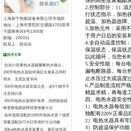
厚的高密度聚氨酯
2.控制部分：1）
行状态指示，加热
上海新宁热能设备有限公司市场部
超温、加热器故障
地址：上海市普陀区交通路4703弄李
3.加热元件：采用
子园商务区6号1305室
于用户日后的安装
邮编：200331
4.全自动温度控制
联系人：程先生
保温状态，保温状
技术文章
以此循环，当您长
5.安全性能：每台
告别小容量热水器频繁断热水痛点：
·
漏电断路器。每台
200升电热水器如何满足全屋多点同时
止水压过大或温度
用水、无需反复等待
6.产品制造流程严
500升电热水器安装注意：这5个细节不
·
精益求精，将每道
注意就白装
四、电热水器安全
455升电热水器维护保养，内胆除垢镁
·
1）电热水器每组加
棒更换电路故障排查维修方法
独配有220V正泰
如何选择适配的1000升电热水器？场景
·
2）电热水器具有
用量适配技巧与日常维护方法详解
3）防超温保护功
60kw电热水器安装要点，避开这些误
·