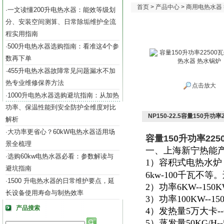
首页
>
产品中心
>
商用电热水器
一文读懂200升电热水器：能效等级划
·
分、安装空间测算、日常除垢维护全流
程实用指南
500升电热水器选购指南：看准这4个参
·
数再下单
455升电热水器故障常见问题漏水不加
·
热专业维修保养方法
点击放大
1000升电热水器选购避坑指南：从加热
·
功率、保温性能到安全防护全维度对比
NP150-22.5容量150升
解析
大功率更省心？60kW电热水器适用场
·
容量150升功率22
景全梳理
一、上海新宁热能
选购60kw电热水器必看：参数解读与
·
1）容积式电热水炉
避坑指南
6kw-100千瓦不
1500 升电热水器的日常维护要点，延
·
2）功率6KW--15
长设备使用寿命与制热效率
3）功率100KW--
产品搜索
4）发热量5万大卡
5）蒸发量50KG/H