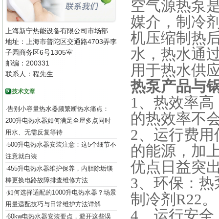
空气源热泵
媒介，制冷
上海新宁热能设备有限公司市场部
机压缩制热
地址：上海市普陀区交通路4703弄李
水，热水通
子园商务区6号1305室
邮编：200331
用于热水供
联系人：程先生
热泵产品与
技术文章
1、热效率高
告别小容量热水器频繁断热水痛点：
·
的热效率不会
200升电热水器如何满足全屋多点同时
2、运行费用
用水、无需反复等待
500升电热水器安装注意：这5个细节不
·
的能源，加
注意就白装
优点日益突
455升电热水器维护保养，内胆除垢镁
·
3、环保：
棒更换电路故障排查维修方法
如何选择适配的1000升电热水器？场景
·
制冷剂R22。
用量适配技巧与日常维护方法详解
4、运行安
60kw电热水器安装要点，避开这些误
·