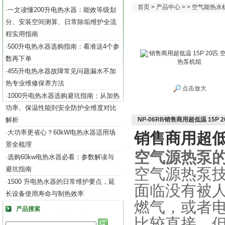
首页
>
产品中心
> >
空气能热水
一文读懂200升电热水器：能效等级划
·
分、安装空间测算、日常除垢维护全流
程实用指南
500升电热水器选购指南：看准这4个参
·
数再下单
455升电热水器故障常见问题漏水不加
·
热专业维修保养方法
点击放大
1000升电热水器选购避坑指南：从加热
·
功率、保温性能到安全防护全维度对比
解析
NP-06RB销售商用超低温 15P
大功率更省心？60kW电热水器适用场
·
销售商用超低温
景全梳理
空气源热泵
选购60kw电热水器必看：参数解读与
·
避坑指南
空气源热泵技
1500 升电热水器的日常维护要点，延
·
面临没有被
长设备使用寿命与制热效率
燃气，或者
产品搜索
比较直接。但