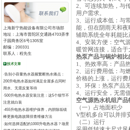
2、可连续加热，与
用户需求。
3、运行成本低：与
能，但在阴雨天和夜
上海新宁热能设备有限公司市场部
辅助系统全年耗能比
地址：上海市普陀区交通路4703弄李
子园商务区6号1305室
4、安装方便：空气
邮编：200331
暖管网连接，适合于
联系人：程先生
热泵产品与锅炉相比
1、热效率高：产品热
技术文章
2、运行费用低：与
告别小容量热水器频繁断热水痛点：
·
价格的上涨，运行费
200升电热水器如何满足全屋多点同时
3、环保：热泵产品
用水、无需反复等待
4、运行安全，无需
500升电热水器安装注意：这5个细节不
·
空气源热水机组产品
注意就白装
（一）占地面积少
455升电热水器维护保养，内胆除垢镁
·
V型机多台可以并排
棒更换电路故障排查维修方法
（二）运行
如何选择适配的1000升电热水器？场景
·
采用低转速大尺寸风