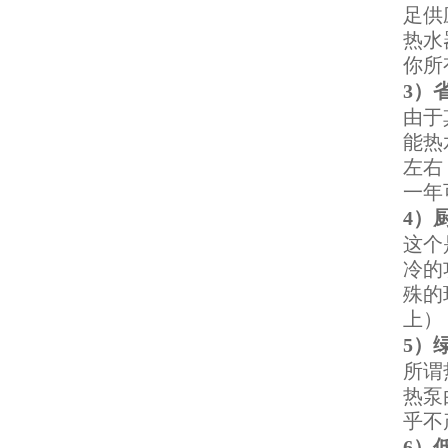
足供
热水
你所
3）
由于
能热
左右
一年
4）
这个
冷的
殊的
上）
5）
所谓
热泵
乎不
6）