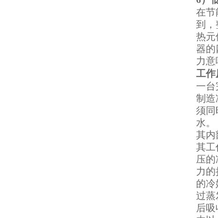
在节
到，
热元
器的
力意
工作
一台
制造
须同
水。
其内
其工
压的
力的
的冷
过蒸
后吸