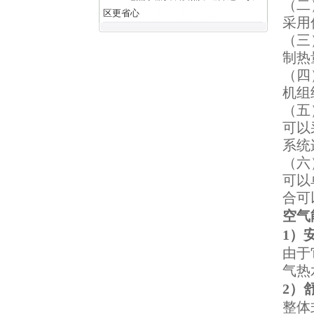
（二
区更省心
采用
（三
制热
（四
机组
（五
可以
系统
（六
可以
合可
空气
1）
由于
气热
2）
整体