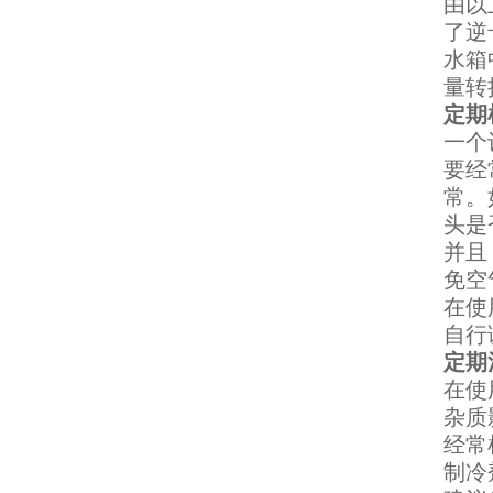
由以
了逆
水箱
量转
定期
一个
要经
常。
头是
并且
免空
在使
自行
定期
在使
杂质
经常
制冷