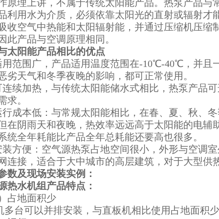
作原理上讲，不属于传统太阳能产品。热泵产品与
品利用水为介质，必须依靠太阳光的直射或辐射才
吸收空气中热能和太阳辐射能，并通过压缩机压缩
因此产品与空调原理相同。
与太阳能产品相比的优点
适用范围广，产品适用温度范围在-10℃-40℃，并
恶劣天气和冬季夜晚的影响，都可正常使用。
可连续加热，与传统太阳能储水式相比，热泵产品
需求。
运行成本低：与常规太阳能相比，在春、夏、秋、
但在阴雨天和夜晚，热效率远远高于太阳能的电辅
系统全年耗能比产品全年总耗能还要高也很多。
安装方便：空气源热泵占地空间很小，外形与空调
网连接，适合于大中城市的高层建筑，对于大型供
参数及现场安装实例：
源热水机组产品特点：
）占地面积少
机多台可以并排安装，与直板机相比使用占地面积