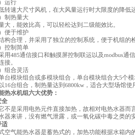
）运行
低转速大尺寸风机，在大风量运行时大限度的降低
）制热量大
量大，能效比高，可以轻松达到二级能效比。
）便于维护
结构合理，并采用了独立的控制系统，便于机组的
）控制简单
采用485通信接口和触摸屏控制联运以及modbus
连接。
）组合灵活
单台模块组合或多模块组合，单台模块组合大5个模块，
以16台组合，制热量达到6800kw，适合大型场馆使
能热水机组
六大优势：
安全
它不是采用电热元件直接加热，故相对电热水器而
水器来讲，没有燃气泄露，或一氧化碳中毒之类的
舒适
式空气能热水器是蓄热式的，加热功能根据水箱内的