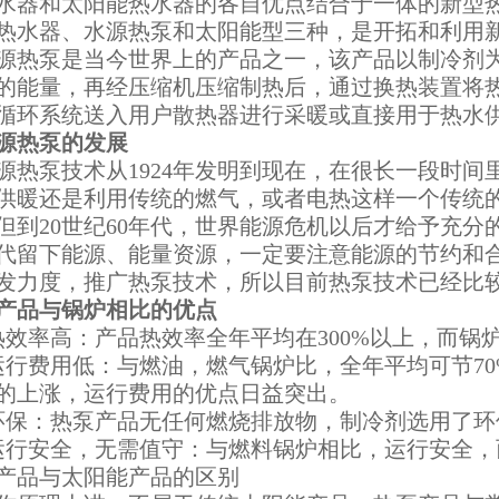
水器和太阳能热水器的各自优点
结合于一体的新型
热水器、水源热泵和太阳能型三种，是开拓和利用
源热泵是当今世界上的产品之一，该产品以制冷剂
的能量，再经压缩机压缩制热后，通过换热装置将
循环系统送入用户散热器进行采暖或直接用于热水
源热泵的发展
源热泵技术从1924年发明到现在，在很长一段时
供暖还是利用传统的燃气，或者电热这样一个传统
但到20世纪60年代，世界能源危机以后才给予充
代留下能源、能量资源，一定要注意能源的节约和
发力度，推广热泵技术，所以目前热泵技术已经比
产品与锅炉相比的优点
热效率高：产品热效率全年平均在300%以上，而锅
运行费用低：与燃油，燃气锅炉比，全年平均可节7
的上涨，运行费用的优点日益突出。
环保：热泵产品无任何燃烧排放物，制冷剂选用了环保
运行安全，无需值守：与燃料锅炉相比，运行安全
产品与太阳能产品的区别