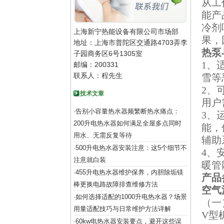
从工
能产
冷剂
上海新宁热能设备有限公司市场部
果，
地址：上海市普陀区交通路4703弄李
热泵
子园商务区6号1305室
1、
邮编：200331
联系人：程先生
雪等
2、
技术文章
用户
告别小容量热水器频繁断热水痛点：
·
3、
200升电热水器如何满足全屋多点同时
能，
用水、无需反复等待
辅助
500升电热水器安装注意：这5个细节不
·
4、
注意就白装
暖管
455升电热水器维护保养，内胆除垢镁
·
产品
棒更换电路故障排查维修方法
空气
如何选择适配的1000升电热水器？场景
·
（一
用量适配技巧与日常维护方法详解
V型
60kw电热水器安装要点，避开这些误
·