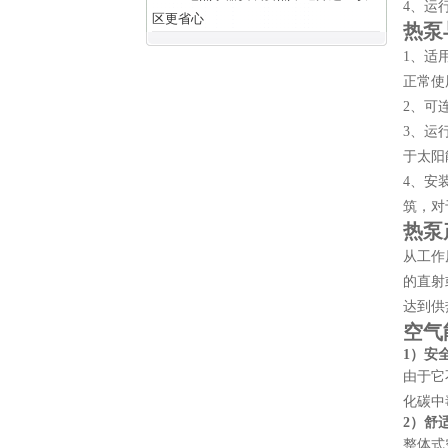
4、运
区更省心
热泵
1、适
正常使
2、可
3、运
于太阳
4、安
筑，对
热泵
从工作
的直射
达到供
空气
1）
安
由于它
化碳中
2）
舒
整体式