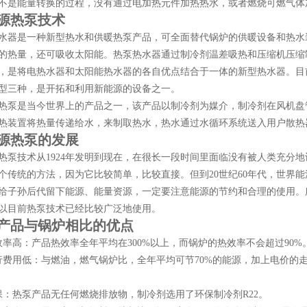
不是能量转换的过程，没有通过电加热元件加热热水，或者燃烧可燃气体
源热泵技术
水器是一种新型热水和供暖热泵产品，可全面替代锅炉的供暖设备和热水
的热量，还可吸收太阳能。热泵热水器通过制冷剂温差吸热和压缩机压缩
，是将电热水器和太阳能热水器的各自优点
结合于一体的新型热水器。目
型三种，是开拓和利用新能源的设备之一。
热泵是当今世界上的产品之一，该产品以制冷剂为媒介，制冷剂在风机盘
热装置将热量传递给水，来制取热水，热水通过水循环系统送入用户散热
源热泵的发展
热泵技术从
1924年发明到现在，在很长一段时间里面临没有被人类充分
个传统的方法，因为它比较简单，比较直接。但到20世纪60年代，世界
给子孙后代留下能源、能量资源，一定要注意能源的节约和合理的使用。
以目前热泵技术已经比较广泛地使用。
产品与锅炉相比的优点
效率高：产品热效率全年平均在300%以上，而锅炉的热效率不会超过
90%
行费用低：与燃油，燃气锅炉比，全年平均可节70%的能源，加上电价的
保：热泵产品无任何燃烧排放物，制冷剂选用了环保制冷剂R22。