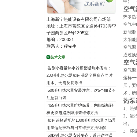
中），
空气
热泵热
上海新宁热能设备有限公司市场部
空气中
地址：上海市普陀区交通路4703弄李
新能源
子园商务区6号1305室
邮编：200331
太阳能
联系人：程先生
空气源
通过换
技术文章
空气
告别小容量热水器频繁断热水痛点：
·
空气源
200升电热水器如何满足全屋多点同时
这样一
用水、无需反复等待
展，要
500升电热水器安装注意：这5个细节不
·
术，所
注意就白装
热泵
455升电热水器维护保养，内胆除垢镁
·
1、热
棒更换电路故障排查维修方法
2、运
如何选择适配的1000升电热水器？场景
·
出。
用量适配技巧与日常维护方法详解
3、环
60kw电热水器安装要点，避开这些误
·