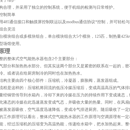
便于维护
构合理，并采用了独立的控制系统，便于机组的检测与日常维护。
控制简单
用
485通信接口和触摸屏控制联运以及modbus通信协议*控制，并可轻松
组合灵活
台模块组合或多模块组合，单台模块组合大
5个模块，125匹，制热量425
型场馆使用。
原理
整的整体式空气能热水器包含
2个主要部分：
气部分和加热热水部分。但其实这两个部分又是紧密的联系在一起的，密
冷。或者说在给厨房制冷的同时也在加热热水。
结构主要由四个核心部件：压缩机，冷凝器，膨胀阀，蒸发器组成。
流程是这样的：压缩机将回流的低压冷媒压缩后，变成高温高压的气体排
量经铜管传导到水箱内，冷却下来的冷媒在压力的持续作用下变成液态，
此液态的冷媒在此迅速蒸发变成气态，并吸收大量的热量。同时，在风扇
被蒸发器吸收，空气温度迅速降低，变成冷气排进厨房。随后吸收了一定
的工作原理可以看出，整体式空气能热水器的工作原理与空调原理有一定
能，经过压缩机的压缩变为高温热能，传递给水箱中，把水加热起来。整