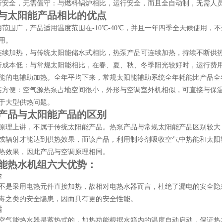
行安全，无需值守：与燃料锅炉相比，运行安全，而且全自动制，无需人
与太阳能产品相比的优点
用范围广，产品适用温度范围在-10℃-40℃，并且一年四季全天候使用
用。
连续加热，与传统太阳能储水式相比，热泵产品可连续加热，持续不断供
行成本低：与常规太阳能相比，在春、夏、秋、冬季阳光较好时，运行费
能的电辅助加热。全年平均下来，常规太阳能辅助系统全年耗能比产品全
装方便：空气源热泵占地空间很小，外形与空调室外机相似，可直接与保
于大型供热问题。
产品与太阳能产品的区别
原理上讲，不属于传统太阳能产品。热泵产品与常规太阳能产品区别较大
或辐射才能达到供热效果，而该产品，利用制冷剂吸收空气中热能和太阳
热效果，因此产品与空调原理相同。
能热水机组
六大优势：
全
不是采用电热元件直接加热，故相对电热水器而言，杜绝了漏电的安全隐
毒之类的安全隐患，因而具有更的安全性能。
适
空气能热水器是蓄热式的，加热功能根据水箱内的温度自动启动，保证热