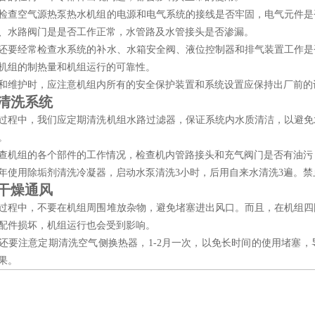
检查空气源热泵热水机组的电源和电气系统的接线是否牢固，电气元件是
、水路阀门是是否工作正常，水管路及水管接头是否渗漏。
还要经常检查水系统的补水、水箱安全阀、液位控制器和排气装置工作是
机组的制热量和机组运行的可靠性。
和维护时，应注意机组内所有的安全保护装置和系统设置应保持出厂前的
清洗系统
过程中，我们应定期清洗机组水路过滤器，保证系统内水质清洁，以避免
。
查机组的各个部件的工作情况，检查机内管路接头和充气阀门是否有油污
年使用除垢剂清洗冷凝器，启动水泵清洗
3小时，后用自来水清洗3遍。
干燥通风
过程中，不要在机组周围堆放杂物，避免堵塞进出风口。而且，在机组四
配件损坏，机组运行也会受到影响。
还要注意定期清洗空气侧换热器，
1-2月一次，以免长时间的使用堵塞
果。