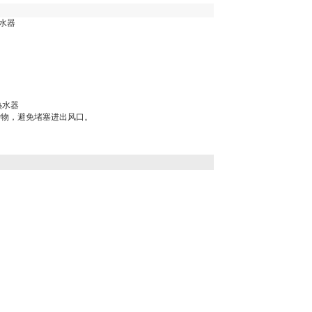
水器
热水器
杂物，避免堵塞进出风口。