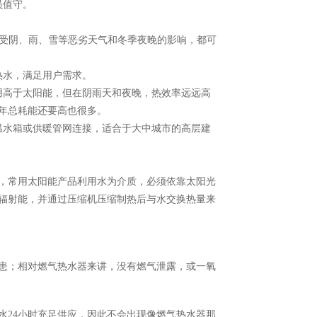
员值守。
，不受阴、雨、雪等恶劣天气和冬季夜晚的影响，都可
热水，满足用户需求。
用高于太阳能，但在阴雨天和夜晚，热效率远远高
年总耗能还要高也很多。
温水箱或供暖管网连接，适合于大中城市的高层建
，常用太阳能产品利用水为介质，必须依靠太阳光
辐射能，并通过压缩机压缩制热后与水交换热量来
患；相对燃气热水器来讲，没有燃气泄露，或一氧
水
24小时充足供应，因此不会出现像燃气热水器那