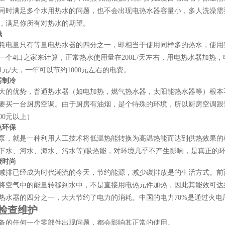
同时满足多个水用热水的问题，也不会出现电热水器容量小，多人洗澡需
，满足你所有对热水的期望。
钱
耗电量只有等量电热水器的四分之一，即相当于使用同样多的热水，使用
一个
4口之家来计算，正常热水使用量在200L/天左右，用电热水器加热
1元/天，一年可以节约1000元左右的电费。
房制冷
大的优势，普通热水器（如电加热，燃气热水器，太阳能热水器等）根本
要买一台厨房空调。由于厨房有油烟，是个特殊的环境，所以厨房空调跟
000元以上）
色环保
泵，就是一种利用人工技术将低温热能转换为高温热能而达到供热效果的
下水、河水、海水、污水等)吸热能，对环境几乎不产生影响，是真正的
碳时尚
减排已经成为时代潮流的今天，节约能源，减少碳排放是的生活方式。前
将空气中的能量转移到水中，不是直接用电热元件加热，因此其能效可达
热水器的四分之一，大大节约了电力的消耗。中国的电力70%是通过火
检查维护
备的任何一个零部件出现问题，都会影响其正常的使用。