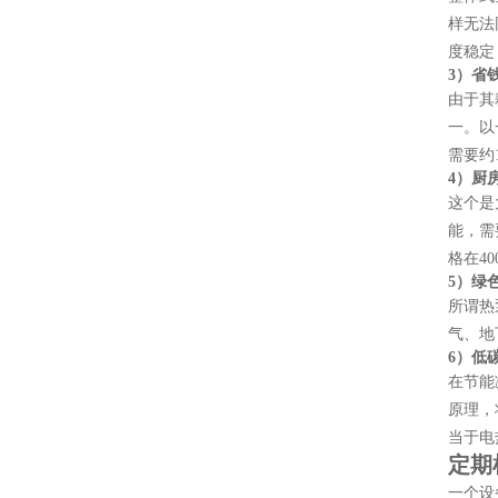
样无法
度稳定
3）
省
由于其
一。以
需要约
4）
厨
这个是
能，需
格在
4
5）
绿
所谓热
气、地
6）
低
在节能
原理，
当于电
定期
一个设