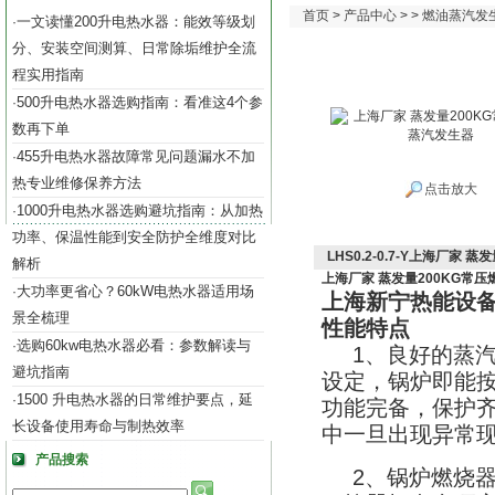
首页
>
产品中心
> >
燃油蒸汽发生器
一文读懂200升电热水器：能效等级划
·
分、安装空间测算、日常除垢维护全流
程实用指南
500升电热水器选购指南：看准这4个参
·
数再下单
455升电热水器故障常见问题漏水不加
·
热专业维修保养方法
点击放大
1000升电热水器选购避坑指南：从加热
·
功率、保温性能到安全防护全维度对比
LHS0.2-0.7-Y上海厂家
解析
上海厂家 蒸发量200KG常
大功率更省心？60kW电热水器适用场
·
上海新宁热能设
景全梳理
性能特点
选购60kw电热水器必看：参数解读与
·
1
、良好的蒸
避坑指南
设定，锅炉即能
1500 升电热水器的日常维护要点，延
·
功能完备，保护
长设备使用寿命与制热效率
中一旦出现异常
产品搜索
2
、锅炉燃烧