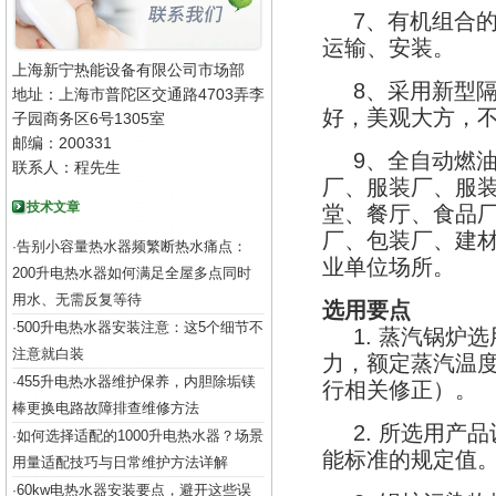
7
、有机组合
运输、安装。
上海新宁热能设备有限公司市场部
8
、采用新型
地址：上海市普陀区交通路4703弄李
好，美观大方，
子园商务区6号1305室
邮编：200331
9
、全自动燃
联系人：程先生
厂、服装厂、服
技术文章
堂、餐厅、食品
厂、包装厂、建
告别小容量热水器频繁断热水痛点：
·
业单位场所。
200升电热水器如何满足全屋多点同时
用水、无需反复等待
选用要点
500升电热水器安装注意：这5个细节不
·
1.
蒸汽锅炉选
注意就白装
力，额定蒸汽温
455升电热水器维护保养，内胆除垢镁
·
行相关修正）。
棒更换电路故障排查维修方法
2.
所选用产品
如何选择适配的1000升电热水器？场景
·
能标准的规定值
用量适配技巧与日常维护方法详解
60kw电热水器安装要点，避开这些误
·