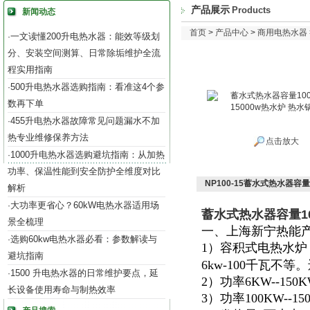
产品展示
Products
新闻动态
首页
>
产品中心
>
商用电热水器
一文读懂200升电热水器：能效等级划
·
分、安装空间测算、日常除垢维护全流
程实用指南
500升电热水器选购指南：看准这4个参
·
数再下单
455升电热水器故障常见问题漏水不加
·
热专业维修保养方法
点击放大
1000升电热水器选购避坑指南：从加热
·
功率、保温性能到安全防护全维度对比
NP100-15蓄水式热水器容量
解析
大功率更省心？60kW电热水器适用场
·
蓄水式热水器容量10
景全梳理
一、上海新宁热能
选购60kw电热水器必看：参数解读与
·
1）容积式电热水炉
避坑指南
6kw-100千瓦不
1500 升电热水器的日常维护要点，延
·
2）功率6KW--15
长设备使用寿命与制热效率
3）功率100KW--