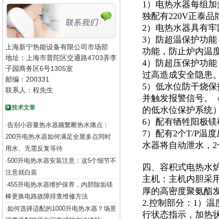
1）电热水器每组加
独配有220V正泰
2）电热水器具有
3）防超温保护功
上海新宁热能设备有限公司市场部
功能，防止炉内温
地址：上海市普陀区交通路4703弄李
4）防超压保护功能
子园商务区6号1305室
过高造成安全隐患
邮编：200331
5）低水位防干烧
联系人：程先生
并触发报警信号。
技术文章
的低水位保护系统
6）配有牺牲阳极
告别小容量热水器频繁断热水痛点：
·
7）配有2个T/P
200升电热水器如何满足全屋多点同时
水器将自动泄水，
用水、无需反复等待
500升电热水器安装注意：这5个细节不
·
四、容积式电热水
注意就白装
主机：主机内胆采
455升电热水器维护保养，内胆除垢镁
·
厚的高密度聚氨酯
棒更换电路故障排查维修方法
2.控制部分：1）
如何选择适配的1000升电热水器？场景
·
行状态指示，加热