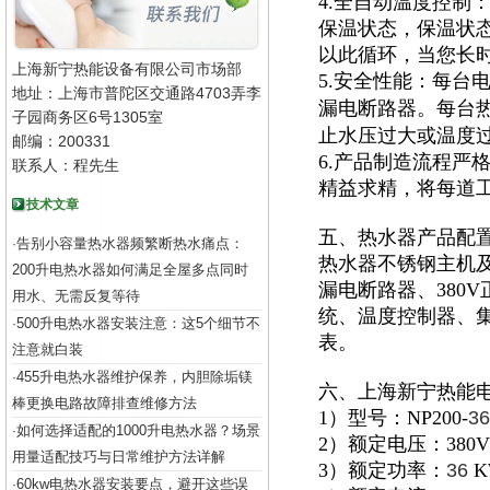
4.全自动温度控制
保温状态，保温状
以此循环，当您长
上海新宁热能设备有限公司市场部
5.安全性能：每台
地址：上海市普陀区交通路4703弄李
漏电断路器。每台
子园商务区6号1305室
止水压过大或温度
邮编：200331
6.产品制造流程严
联系人：程先生
精益求精，将每道
技术文章
五、热水器产品配
告别小容量热水器频繁断热水痛点：
·
热水器不锈钢主机及
200升电热水器如何满足全屋多点同时
漏电断路器、380
用水、无需反复等待
统、温度控制器、集
500升电热水器安装注意：这5个细节不
·
表。
注意就白装
455升电热水器维护保养，内胆除垢镁
·
六、上海新宁热能
棒更换电路故障排查维修方法
1）型号：NP200-
36
如何选择适配的1000升电热水器？场景
·
2）额定电压：380V
用量适配技巧与日常维护方法详解
3）额定功率：
36
K
60kw电热水器安装要点，避开这些误
·