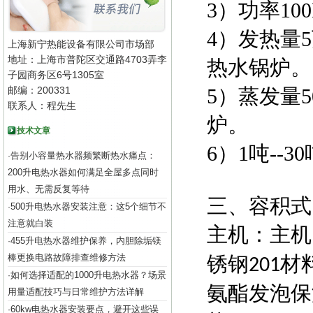
3）功率10
4）发热量
上海新宁热能设备有限公司市场部
地址：上海市普陀区交通路4703弄李
热水锅炉。
子园商务区6号1305室
邮编：200331
5）蒸发量5
联系人：程先生
炉。
技术文章
6）1吨--
告别小容量热水器频繁断热水痛点：
·
200升电热水器如何满足全屋多点同时
用水、无需反复等待
三、容积式
500升电热水器安装注意：这5个细节不
·
注意就白装
主机：主机
455升电热水器维护保养，内胆除垢镁
·
棒更换电路故障排查维修方法
锈钢
材
201
如何选择适配的1000升电热水器？场景
·
氨酯发泡保
用量适配技巧与日常维护方法详解
60kw电热水器安装要点，避开这些误
·