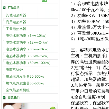
1）容积式电热水炉
产品目录
6kw-100千瓦不
其他电热水器
2）功率6KW--15
3）功率100KW--
商用电热水器
4）发热量5万大卡
工业电热水器
5）蒸发量50KG/H
电热水器功率（3kw-10kw）
6）1吨--30吨热
电热水器功率（12kw-24kw）
电热水器功率（30kw-48kw）
三、容积式电热水
主机：主机内胆采
电热水器功率（50kw-75kw）
厚的高密度聚氨酯
电热水器功率（80kw-100kw）
2.控制部分：1）
电蒸汽锅炉
行状态指示，加热
燃油蒸汽发生器50-500kg
超温、加热器故障
燃气蒸汽发生器50-500kg
3.加热元件：采用
空气能热水机组
于用户日后的安装
4.全自动温度控制
联系我们
保温状态，保温状
以此循环，当您长