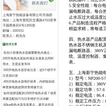
5.安全性能：每台
漏电断路器。每台
上海新宁热能设备有限公司市场部
止水压过大或温度
地址：上海市普陀区交通路4703弄李
6.产品制造流程严
子园商务区6号1305室
精益求精，将每道
邮编：200331
联系人：程先生
四、热水器产品配
技术文章
热水器不锈钢主机及
漏电断路器、380
告别小容量热水器频繁断热水痛点：
·
统、温度控制器、集
200升电热水器如何满足全屋多点同时
表。
用水、无需反复等待
500升电热水器安装注意：这5个细节不
·
五、上海新宁热能
注意就白装
1）型号：NP200-
57
455升电热水器维护保养，内胆除垢镁
·
2）额定电压：380V
棒更换电路故障排查维修方法
3）额定功率：
57.6
如何选择适配的1000升电热水器？场景
·
4）额定电流：86.4 
用量适配技巧与日常维护方法详解
5）额定工作压力：0.
60kw电热水器安装要点，避开这些误
·