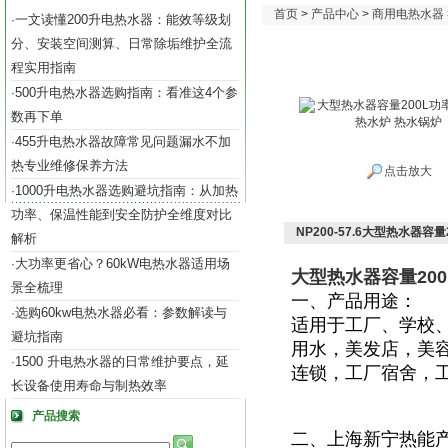
首页
>
产品中心
>
商用电热水器
一文读懂200升电热水器：能效等级划
·
分、安装空间测算、日常除垢维护全流
程实用指南
500升电热水器选购指南：看准这4个参
·
数再下单
455升电热水器故障常见问题漏水不加
·
热专业维修保养方法
点击放大
1000升电热水器选购避坑指南：从加热
·
功率、保温性能到安全防护全维度对比
NP200-57.6大型热水器容
解析
大功率更省心？60kW电热水器适用场
·
大型热水器容量200
景全梳理
一、产品用途：
选购60kw电热水器必看：参数解读与
·
适用于
工厂、学校
避坑指南
用水，美发店，美
1500 升电热水器的日常维护要点，延
·
连锁，工厂宿舍，
长设备使用寿命与制热效率
产品搜索
二、上海新宁热能