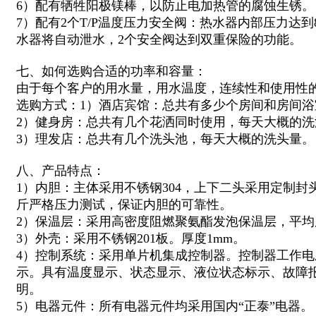
6）配有牺牲阳极镁棒，以防止电加热管的腐蚀生锈。
7）配有2个T/P温度压力安全阀：热水器内部压力达到
水器将自动泄水，2个安全阀达到双重保险的功能。
七、如何选购合适的功率和容量：
由于每个客户的用水量，用水温度，连续性和使用性
选购方式：1）酒店宾馆：总共有多少个房间和房间
2）健身房：总共有几个花洒同时使用，每天大概的洗
3）理发店：总共有几个洗头池，每天大概的洗头量。
八、产品特点：
1）内胆：主体采用不锈钢304，上下二头采用定制封
斤严格压力测试，保证内胆的可靠性。
2）保温层：采用高密度阻燃聚氨酯发泡保温层，平均厚
3）外壳：采用不锈钢201板。厚度1mm。
4）控制系统：采用单片机集成控制器。控制器工作电压
示。具有温度显示、状态显示、液位状态标示、故障
明。
5）电器元件：所有电器元件均采用国内“正泰”电器。