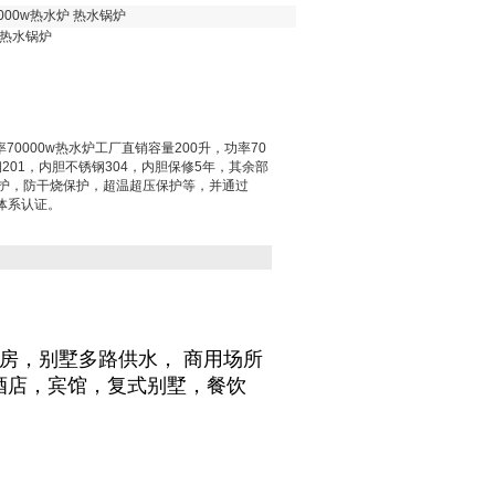
000w热水炉 热水锅炉
 热水锅炉
70000w热水炉工厂直销容量200升，功率70
201，内胆不锈钢304，内胆保修5年，其余部
保护，防干烧保护，超温超压保护等，并通过
量体系认证。
建房
，
别墅多路供水
，
商用场所
酒店，宾馆，复式别墅，餐饮