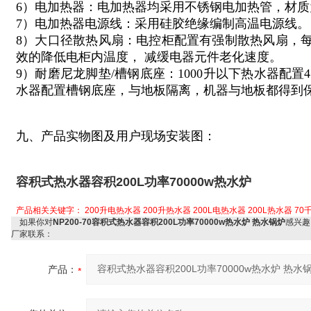
6）电加热器：电加热器均采用不锈钢电加热管，材质为
7）电加热器电源线：采用硅胶绝缘编制高温电源线。
8）大口径散热风扇：电控柜配置有强制散热风扇，每小
效的降低电柜内温度， 减缓电器元件老化速度。
9）耐磨尼龙脚垫/槽钢底座：1000升以下热水器配置
水器配置槽钢底座，与地板隔离，机器与地板都得到
九、产品实物图及用户现场安装图：
容积式热水器容积200L功率70000w热水炉
产品相关关键字：
200升电热水器
200升热水器
200L电热水器
200L热水器
70
如果你对
NP200-70容积式热水器容积200L功率70000w热水炉 热水锅炉
感兴趣
厂家联系：
产品：