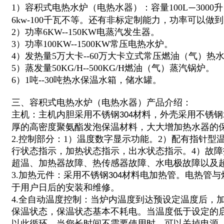
1）容积式电热水炉（电热水器）：容量100L
300
—
6kw-100千瓦不等。还有非标定制能力，功率可以做到
2）功率6KW--150KW电蒸汽发生器。
3）功率100KW--1500KW常压电热水炉。
4）发热量5万大卡--60万大卡立式常压燃油（气）热
5）蒸发量50KG/H--500KG/H燃油（气）蒸汽锅炉。
6）1吨--30吨热水保温水箱，储水罐。
三、容积式电热水炉（电热水器）产品介绍：
主机：主机内胆采用不锈钢
材料，外壳采用不锈钢
304
厚的高密度聚氨酯发泡保温材料，大大增加热水器的
2.控制部分：1）温度数字显示功能。2）配有指针型
行状态指示，加热状态指示，出水状态指示。4）故
超温、加热器故障、热传感器故障、水电极故障以及
3.加热元件：采用不锈钢
材料电加热管。电热管与
304
于用户日后的安装和维修。
4.全自动温度控制：当炉内温度到达预设定温度后，
保温状态，保温状态基本不耗电。当温度低于设定的
以此循环，当您长时间不需要使用时，可以关掉电源