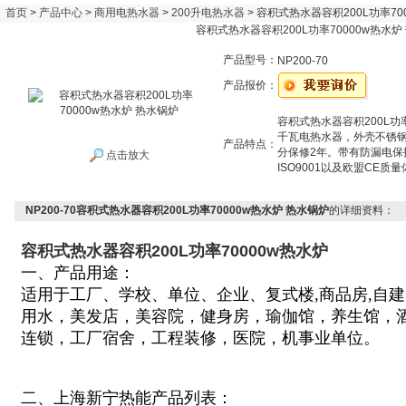
首页
>
产品中心
>
商用电热水器
>
200升电热水器
> 容积式热水器容积200L功率70
容积式热水器容积200L功率70000w热水炉
产品型号：
NP200-70
产品报价：
容积式热水器容积200L功率
千瓦电热水器，外壳不锈钢
产品特点：
分保修2年。带有防漏电
点击放大
ISO9001以及欧盟CE质
NP200-70容积式热水器容积200L功率70000w热水炉 热水锅炉
的详细资料：
容积式热水器容积200L功率70000w热水炉
一、产品用途：
适用于
工厂、学校、单位、企业、
复式楼,商品房,自
用水，美发店，美容院，健身房，
瑜伽馆，
养生馆，
连锁，工厂宿舍，工程装修，医院，机事业单位
。
二、上海新宁热能产品列表：