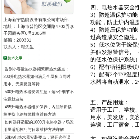
四、电热水器安全
3）防超温保护功
上海新宁热能设备有限公司市场部
功能，防止炉内温
地址：上海市普陀区交通路4703弄李
4）防超压保护功能
子园商务区6号1305室
过高造成安全隐患
邮编：200331
5）低水位防干烧
联系人：程先生
并触发报警信号。
技术文章
的低水位保护系统
6）配有牺牲阳极
告别小容量热水器频繁断热水痛点：
·
7）配有2个T/P
200升电热水器如何满足全屋多点同时
水器将自动泄水，
用水、无需反复等待
500升电热水器安装注意：这5个细节不
·
注意就白装
五、产品用途：
455升电热水器维护保养，内胆除垢镁
·
适用于
工厂、学校
棒更换电路故障排查维修方法
用水，美发店，美
如何选择适配的1000升电热水器？场景
·
连锁，工厂宿舍，
用量适配技巧与日常维护方法详解
60kw电热水器安装要点，避开这些误
·
六、如何选购合适