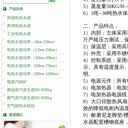
5）蒸发量50KG/H
产品目录
6）1吨--30吨热
其他电热水器
二、产品特点：
商用电热水器
1）内胆：主体采用
工业电热水器
斤严格压力测试，
电热水器功率（3kw-10kw）
2）保温层：采用高
电热水器功率（12kw-24kw）
3）外壳：采用不锈钢
电热水器功率（30kw-48kw）
4）控制系统：采用
电热水器功率（50kw-75kw）
示。具有温度显示
明。
电热水器功率（80kw-100kw）
5）电器元件：所有
电蒸汽锅炉
6）电加热器：电加
燃油蒸汽发生器50-500kg
7）电加热器电源
燃气蒸汽发生器50-500kg
8）大口径散热风扇
空气能热水机组
效的降低电柜内温度
9）耐磨尼龙脚垫/
联系我们
水器配置槽钢底座