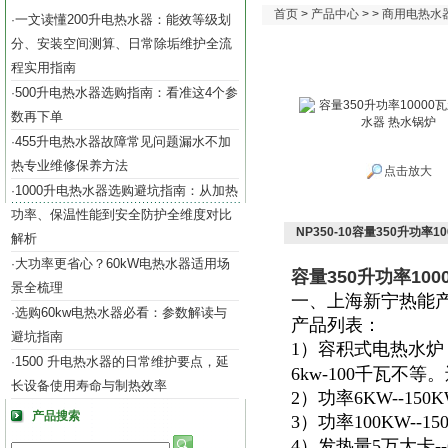
首页
>
产品中心
> >
商用电热水
一文读懂200升电热水器：能效等级划
·
分、安装空间测算、日常除垢维护全流
程实用指南
500升电热水器选购指南：看准这4个参
·
数再下单
455升电热水器故障常见问题漏水不加
·
热专业维修保养方法
点击放大
1000升电热水器选购避坑指南：从加热
·
功率、保温性能到安全防护全维度对比
NP350-10容量350升功率
解析
大功率更省心？60kW电热水器适用场
·
容量350升功率10
景全梳理
一、上海新宁热能
选购60kw电热水器必看：参数解读与
·
产品列表：
避坑指南
1）容积式电热水炉
1500 升电热水器的日常维护要点，延
·
6kw-100千瓦不
长设备使用寿命与制热效率
2）功率6KW--15
产品搜索
3）功率100KW--
4）发热量5万大卡