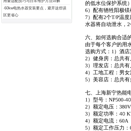
用量适配技巧与日常维护方法详解
的低水位保护系统
60kw电热水器安装要点，避开这些误
·
6）配有牺牲阳极
区更省心
7）配有2个T/P
水器将自动泄水，
六、如何选购合适
由于每个客户的用
选购方式：1）酒
2）健身房：总共
3）理发店：总共
4）工地工程：男
5）美容店：总共
七、上海新宁热能
1）型号：NP500-
40
2）额定电压：380V
3）额定功率：
40
K
4）额定电流：60A
5）额定工作压力：0.