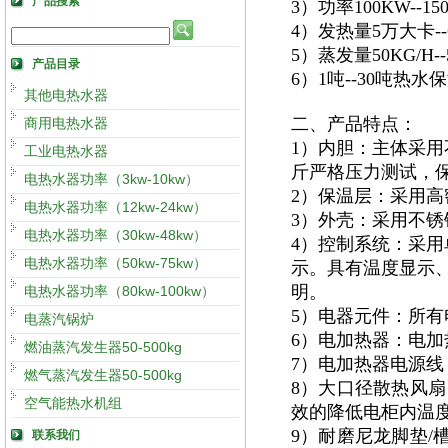
产品搜索
3）功率100KW--
4）发热量5万大卡
5）蒸发量50KG/H
产品目录
6）1吨--30吨热
其他电热水器
二、产品特点：
商用电热水器
1）内胆：主体采用
工业电热水器
斤严格压力测试，
电热水器功率（3kw-10kw）
2）保温层：采用高
电热水器功率（12kw-24kw）
3）外壳：采用不锈钢
电热水器功率（30kw-48kw）
4）控制系统：采用
电热水器功率（50kw-75kw）
示。具有温度显示
明。
电热水器功率（80kw-100kw）
5）电器元件：所有
电蒸汽锅炉
6）电加热器：电加
燃油蒸汽发生器50-500kg
7）电加热器电源
燃气蒸汽发生器50-500kg
8）大口径散热风扇
空气能热水机组
效的降低电柜内温度
9）耐磨尼龙脚垫/
联系我们