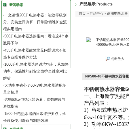
产品展示
Products
新闻动态
首页
>
产品中心
>
商用电热水器
一文读懂200升电热水器：能效等级划
·
分、安装空间测算、日常除垢维护全流
程实用指南
500升电热水器选购指南：看准这4个参
·
数再下单
455升电热水器故障常见问题漏水不加
·
热专业维修保养方法
点击放大
1000升电热水器选购避坑指南：从加热
·
功率、保温性能到安全防护全维度对比
NP500-40不锈钢热水器容量
解析
大功率更省心？60kW电热水器适用场
·
不锈钢热水器容量50
景全梳理
一、上海新宁热能
选购60kw电热水器必看：参数解读与
·
产品列表：
避坑指南
1）容积式电热水炉
1500 升电热水器的日常维护要点，延
·
6kw-100千瓦不
长设备使用寿命与制热效率
2）功率6KW--15