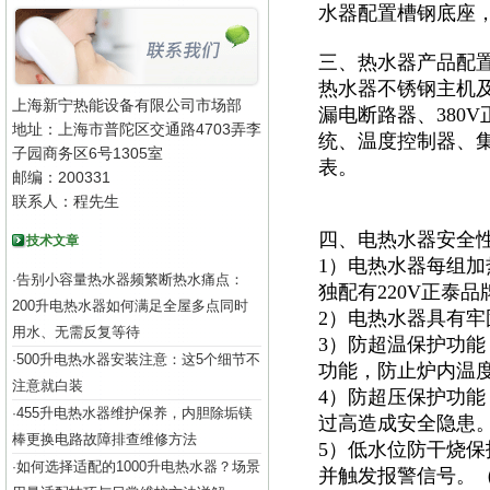
水器配置槽钢底座
三、热水器产品配
热水器不锈钢主机及
上海新宁热能设备有限公司市场部
漏电断路器、380
地址：上海市普陀区交通路4703弄李
统、温度控制器、集
子园商务区6号1305室
表。
邮编：200331
联系人：程先生
四、电热水器安全
技术文章
1）电热水器每组加
告别小容量热水器频繁断热水痛点：
·
独配有220V正泰
200升电热水器如何满足全屋多点同时
2）电热水器具有
用水、无需反复等待
3）防超温保护功
500升电热水器安装注意：这5个细节不
·
功能，防止炉内温
注意就白装
4）防超压保护功能
455升电热水器维护保养，内胆除垢镁
·
过高造成安全隐患
棒更换电路故障排查维修方法
5）低水位防干烧
如何选择适配的1000升电热水器？场景
·
并触发报警信号。