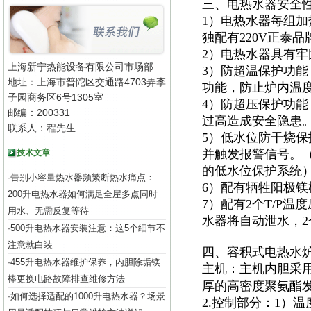
三、电热水器安全
1）电热水器每组加
独配有220V正泰
2）电热水器具有
上海新宁热能设备有限公司市场部
3）防超温保护功
地址：上海市普陀区交通路4703弄李
功能，防止炉内温
子园商务区6号1305室
4）防超压保护功能
邮编：200331
过高造成安全隐患
联系人：程先生
5）低水位防干烧
并触发报警信号。
技术文章
的低水位保护系统
告别小容量热水器频繁断热水痛点：
·
6）配有牺牲阳极
200升电热水器如何满足全屋多点同时
7）配有2个T/P
用水、无需反复等待
水器将自动泄水，
500升电热水器安装注意：这5个细节不
·
注意就白装
四、容积式电热水
455升电热水器维护保养，内胆除垢镁
·
主机：主机内胆采
棒更换电路故障排查维修方法
厚的高密度聚氨酯
如何选择适配的1000升电热水器？场景
·
2.控制部分：1）