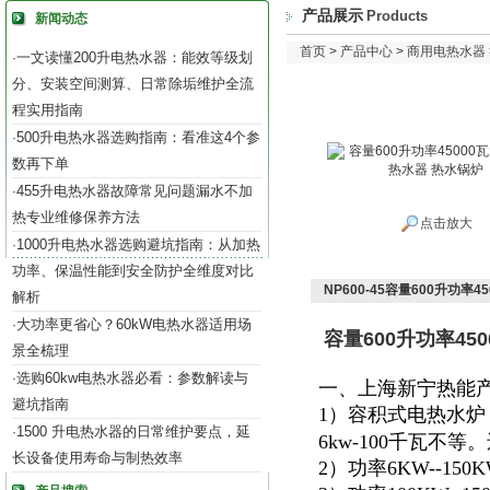
产品展示
Products
新闻动态
首页
>
产品中心
>
商用电热水器
一文读懂200升电热水器：能效等级划
·
分、安装空间测算、日常除垢维护全流
程实用指南
500升电热水器选购指南：看准这4个参
·
数再下单
455升电热水器故障常见问题漏水不加
·
热专业维修保养方法
点击放大
1000升电热水器选购避坑指南：从加热
·
功率、保温性能到安全防护全维度对比
NP600-45容量600升功率
解析
大功率更省心？60kW电热水器适用场
·
容量600升功率45
景全梳理
选购60kw电热水器必看：参数解读与
·
一、上海新宁热能
避坑指南
1）容积式电热水炉
1500 升电热水器的日常维护要点，延
·
6kw-100千瓦不
长设备使用寿命与制热效率
2）功率6KW--15