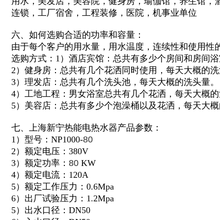
用水，美发店，美容院，健身房，
瑜伽馆，
养生馆，
连锁，工厂宿舍，工程装修，医院，机事业单位
六、如何选购合适的功率和容量：
由于每个客户的用水量，用水温度，连续性和使用性
选购方式：1）酒店宾馆：总共有多少个房间和房间
2）健身房：总共有几个花洒同时使用，每天大概的洗
3）理发店：总共有几个洗头池，每天大概的洗头量。
4）工地工程：男女浴室总共有几个花洒，每天大概的
5）美容店：总共有多少个泡澡桶以及花洒，每天大概
七、上海新宁热能电热水器产品参数：
1）型号：NP1000-
80
2）额定电压：380V
3）额定功率：
80
KW
4）额定电流：120A
5）额定工作压力：0.6Mpa
6）出厂试验压力：1.2Mpa
5）出水口径：DN50