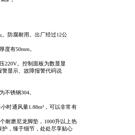
头。防腐耐用。出厂经过12公
度有50mm。
220V。控制面板为数显显
报警显示、故障报警代码说
不锈钢304。
时通风量1.88m³，可以非常有
4个耐磨尼龙脚垫，1000升以上热
保护，臻于细节，处处尽享贴心