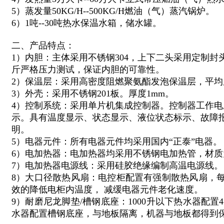
5）蒸发量50KG/H--500KG/H燃油（气）蒸汽锅炉。
6）1吨--30吨热水保温水箱，储水罐。
二、产品特点：
1）内胆：主体采用不锈钢304，上下二头采用定制封
斤严格压力测试，保证内胆的可靠性。
2）保温层：采用高密度阻燃聚氨酯发泡保温层，平均厚
3）外壳：采用不锈钢201板。厚度1mm。
4）控制系统：采用单片机集成控制器。控制器工作电压
示。具有温度显示、状态显示、液位状态标示、故障
明。
5）电器元件：所有电器元件均采用国内“正泰”电器。
6）电加热器：电加热器均采用不锈钢电加热管，材质为
7）电加热器电源线：采用硅胶绝缘编制高温电源线。
8）大口径散热风扇：电控柜配置有强制散热风扇，每小
效的降低电柜内温度， 减缓电器元件老化速度。
9）耐磨尼龙脚垫/槽钢底座：1000升以下热水器配置
水器配置槽钢底座，与地板隔离，机器与地板都得到