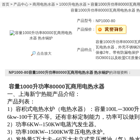
首页
>
产品中心
>
商用电热水器
>
1000升电热水器
> 容量1000升功率80000瓦
容量1000升功率80000瓦商用电热水器 
产品型号：
NP1000-80
产品报价：
容量1000升功率80000
瓦电热水器，外壳不锈钢2
产品特点：
保修2年。带有防漏电保护
点击放大
ISO9001以及欧盟CE质
NP1000-80容量1000升功率80000瓦商用电热水器 热水锅炉
的详细资料：
容量1000升功率80000瓦商用电热水器
一、上海新宁热能产品介绍：
产品列表：
1）容积式电热水炉（电热水器）：容量100L
300
—
6kw-100千瓦不等。还有非标定制能力，功率可以做到
2）功率6KW--150KW电蒸汽发生器。
3）功率100KW--1500KW常压电热水炉。
4）发热量5万大卡--60万大卡立式常压燃油（气）热