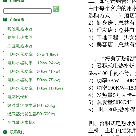
二、如何选购合适
产品搜索
由于每个客户的用
选购方式：1）酒
产品目录
2）健身房：总共
其他电热水器
3）理发店：总共
4）工地工程：男
商用电热水器
5）美容店：总共
工业电热水器
电热水器功率（3kw-10kw）
三、上海新宁热能
电热水器功率（12kw-24kw）
1）容积式电热水炉
电热水器功率（30kw-48kw）
6kw-100千瓦不
电热水器功率（50kw-75kw）
2）功率6KW--15
3）功率100KW--
电热水器功率（80kw-100kw）
4）发热量5万大卡
电蒸汽锅炉
5）蒸发量50KG/H
燃油蒸汽发生器50-500kg
6）1吨--30吨热
燃气蒸汽发生器50-500kg
空气能热水机组
四、容积式电热水
主机：主机内胆采
联系我们