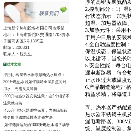
厚的高密度聚氨酯
2.控制部分：1）
行状态指示，加热
超温、加热器故障
上海新宁热能设备有限公司市场部
3.加热元件：采用
地址：上海市普陀区交通路4703弄李
于用户日后的安装
子园商务区6号1305室
4.全自动温度控制
邮编：200331
保温状态，保温状
联系人：程先生
以此循环，当您长
技术文章
5.安全性能：每台
漏电断路器。每台
告别小容量热水器频繁断热水痛点：
·
止水压过大或温度
200升电热水器如何满足全屋多点同时
6.产品制造流程严
用水、无需反复等待
精益求精，将每道
500升电热水器安装注意：这5个细节不
·
注意就白装
五、热水器产品配
455升电热水器维护保养，内胆除垢镁
·
热水器不锈钢主机及
棒更换电路故障排查维修方法
漏电断路器、380
如何选择适配的1000升电热水器？场景
·
统、温度控制器、集