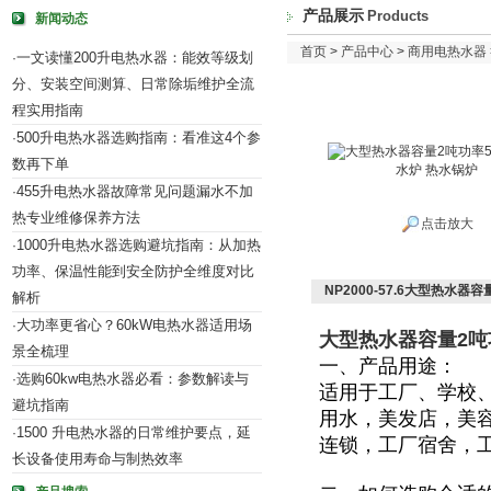
产品展示
Products
新闻动态
首页
>
产品中心
>
商用电热水器
一文读懂200升电热水器：能效等级划
·
分、安装空间测算、日常除垢维护全流
程实用指南
500升电热水器选购指南：看准这4个参
·
数再下单
455升电热水器故障常见问题漏水不加
·
热专业维修保养方法
点击放大
1000升电热水器选购避坑指南：从加热
·
功率、保温性能到安全防护全维度对比
NP2000-57.6大型热水器
解析
大功率更省心？60kW电热水器适用场
·
大型热水器容量2吨功
景全梳理
一、产品用途：
选购60kw电热水器必看：参数解读与
·
适用于
工厂、学校
避坑指南
用水，美发店，美
1500 升电热水器的日常维护要点，延
·
连锁，工厂宿舍，
长设备使用寿命与制热效率