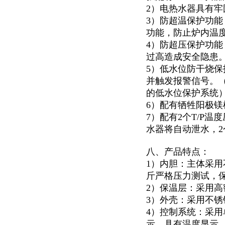
2）电热水器具有
3）防超温保护功
功能，防止炉内温
4）防超压保护功能
过高造成安全隐患
5）低水位防干烧
并触发报警信号。
的低水位保护系统
6）配有牺牲阳极
7）配有2个T/P
水器将自动泄水，
八、产品特点：
1）内胆：主体采用
斤严格压力测试，
2）保温层：采用高
3）外壳：采用不锈钢
4）控制系统：采用
示。具有温度显示