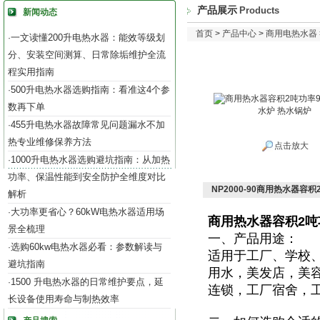
产品展示
Products
新闻动态
首页
>
产品中心
>
商用电热水器
一文读懂200升电热水器：能效等级划
·
分、安装空间测算、日常除垢维护全流
程实用指南
500升电热水器选购指南：看准这4个参
·
数再下单
455升电热水器故障常见问题漏水不加
·
热专业维修保养方法
点击放大
1000升电热水器选购避坑指南：从加热
·
功率、保温性能到安全防护全维度对比
NP2000-90商用热水器容积
解析
大功率更省心？60kW电热水器适用场
·
商用热水器容积2吨功
景全梳理
一、产品用途：
选购60kw电热水器必看：参数解读与
·
适用于
工厂、学校
避坑指南
用水，美发店，美
1500 升电热水器的日常维护要点，延
·
连锁，工厂宿舍，
长设备使用寿命与制热效率