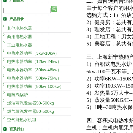
二、如何选购合适
产品搜索
由于每个客户的用
选购方式：1）酒
产品目录
2）健身房：总共
其他电热水器
3）理发店：总共
4）工地工程：男
商用电热水器
5）美容店：总共
工业电热水器
电热水器功率（3kw-10kw）
三、上海新宁热能
电热水器功率（12kw-24kw）
1）容积式电热水炉
电热水器功率（30kw-48kw）
6kw-100千瓦不
电热水器功率（50kw-75kw）
2）功率6KW--15
3）功率100KW--
电热水器功率（80kw-100kw）
4）发热量5万大卡
电蒸汽锅炉
5）蒸发量50KG/H
燃油蒸汽发生器50-500kg
6）1吨--30吨热
燃气蒸汽发生器50-500kg
空气能热水机组
四、容积式电热水
主机：主机内胆采
联系我们