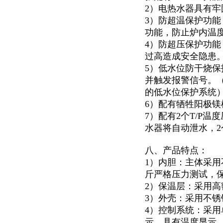
2）电热水器具有
3）防超温保护功
功能，防止炉内温
4）防超压保护功能
过高造成安全隐患
5）低水位防干烧
并触发报警信号。
的低水位保护系统
6）配有牺牲阳极
7）配有2个T/P
水器将自动泄水，
八、产品特点：
1）内胆：主体采用
斤严格压力测试，
2）保温层：采用高
3）外壳：采用不锈钢
4）控制系统：采用
示。具有温度显示