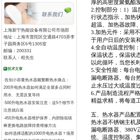
厚的高密度聚氨酯
2.控制部分：1）
行状态指示，加热
超温、加热器故障
上海新宁热能设备有限公司市场部
3.加热元件：采用
地址：上海市普陀区交通路4703弄李
于用户日后的安装
子园商务区6号1305室
4.全自动温度控制
邮编：200331
保温状态，保温状
联系人：程先生
以此循环，当您长
技术文章
5.安全性能：每台
漏电断路器。每台
告别小容量热水器频繁断热水痛点：
·
止水压过大或温度
200升电热水器如何满足全屋多点同时
6.产品制造流程严
用水、无需反复等待
精益求精，将每道
500升电热水器安装注意：这5个细节不
·
注意就白装
五、热水器产品配
455升电热水器维护保养，内胆除垢镁
·
热水器不锈钢主机及
棒更换电路故障排查维修方法
漏电断路器、380
如何选择适配的1000升电热水器？场景
·
统、温度控制器、集