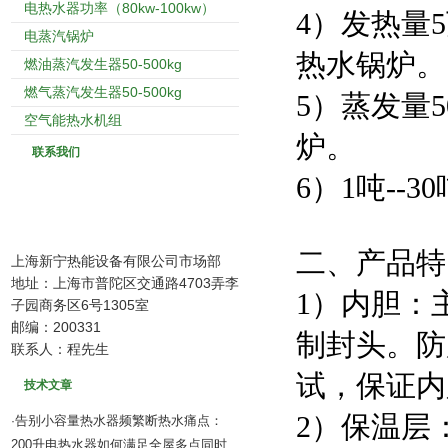
电热水器功率（80kw-100kw）
4）发热量
电蒸汽锅炉
热水锅炉。
燃油蒸汽发生器50-500kg
燃气蒸汽发生器50-500kg
5）蒸发量5
空气能热水机组
炉。
联系我们
6）1吨--
二、产品特
上海新宁热能设备有限公司市场部
地址：上海市普陀区交通路4703弄李
1）内胆：
子园商务区6号1305室
邮编：200331
制封头。防
联系人：程先生
试，保证内
技术文章
2）保温层
告别小容量热水器频繁断热水痛点：
·
200升电热水器如何满足全屋多点同时