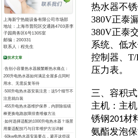
热水器不锈
380V正
上海新宁热能设备有限公司市场部
地址：上海市普陀区交通路4703弄李
380V正
子园商务区6号1305室
邮编：200331
系统、低水
联系人：程先生
控制器、T
技术文章
压力表。
告别小容量热水器频繁断热水痛点：
·
200升电热水器如何满足全屋多点同时
用水、无需反复等待
三、容积式
500升电热水器安装注意：这5个细节不
·
注意就白装
主机：主机
455升电热水器维护保养，内胆除垢镁
·
棒更换电路故障排查维修方法
锈钢
材
201
如何选择适配的1000升电热水器？场景
·
用量适配技巧与日常维护方法详解
氨酯发泡保
60kw电热水器安装要点，避开这些误
·