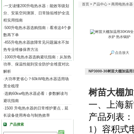
首页
>
产品中心
>
商用电热水器
一文读懂200升电热水器：能效等级划
·
分、安装空间测算、日常除垢维护全流
程实用指南
500升电热水器选购指南：看准这4个参
·
数再下单
455升电热水器故障常见问题漏水不加
·
热专业维修保养方法
点击放大
1000升电热水器选购避坑指南：从加热
·
功率、保温性能到安全防护全维度对比
解析
NP3000-30树苗大棚加温
大功率更省心？60kW电热水器适用场
·
景全梳理
树苗大棚加
选购60kw电热水器必看：参数解读与
·
避坑指南
一、上海新
1500 升电热水器的日常维护要点，延
·
产品列表：
长设备使用寿命与制热效率
产品搜索
1）容积式