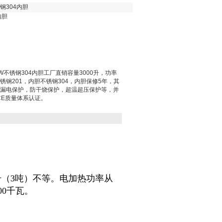
钢304内胆
内胆
W不锈钢304内胆工厂直销容量3000升，功率
锈钢201，内胆不锈钢304，内胆保修5年，其
防漏电保护，防干烧保护，超温超压保护等，并
盟CE质量体系认证。
0升（3吨）不等。电加热功率从
00千瓦。