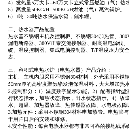
4）发热量5万大卡--60万大卡立式常压燃油（气）热
5）蒸发量50KG/H--500KG/H燃油（气）蒸汽锅炉。
6）1吨--30吨热水保温水箱，储水罐。
二、热水器产品配置
热水器不锈钢主机及控制柜、不锈钢304加热管、380
漏电断路器、380V正泰交流接触器、耐高温电源线
统、温度控制器、集成电脑控制器、T/P温度压力安全
表。
三、容积式电热水炉（电热水器）产品介绍：
主机：主机内胆采用不锈钢
材料，外壳采用不锈
304
厚的高密度聚氨酯发泡保温材料，大大增加热
50mm
2.控制部分：1）温度数字显示功能。2）配有指针型
行状态指示，加热状态指示，出水状态指示。4）故
水、超温、加热器故障、热传感器故障、水电极故障
3.加热元件：采用不锈钢
材料电加热管。电热管与
304
于用户日后的安装和维修。
4.安全性能：每台电热水器都有非常可靠的接地线系