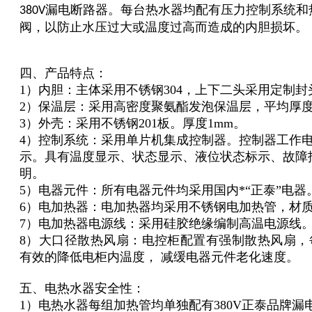
漏电断路器。每台热水器均配有压力控制系统和
380V
阀，以防止水压过大或温度过高而造成的内胆损坏。
四、产品特点：
1）内胆：主体采用不锈钢304，上下二头采用定制封
2）保温层：采用高密度聚氨酯发泡保温层，平均厚度
3）外壳：采用不锈钢201板。厚度1mm。
4）控制系统：采用单片机集成控制器。控制器工作电
示。具有温度显示、状态显示、液位状态标示、故障
明。
5）电器元件：所有电器元件均采用国内*“正泰”电器
6）电加热器：电加热器均采用不锈钢电加热管，材质
7）电加热器电源线：采用硅胶绝缘编制高温电源线
8）大口径散热风扇：电控柜配置有强制散热风扇，每小
有效的降低电柜内温度， 减缓电器元件老化速度。
五、电热水器安全性：
1）电热水器每组加热管均单独配有380V正泰品牌