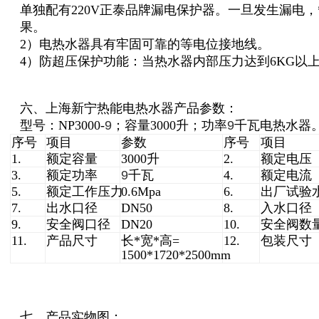
单独配有220V正泰品牌漏电保护器。一旦发生漏电
果。
2）电热水器具有牢固可靠的等电位接地线。
4）防超压保护功能：当热水器内部压力达到6KG以
六、上海新宁热能电热水器产品参数：
型号：NP3000-
9
；容量3000升；功率
9
千瓦电热水器
序号
项目
参数
序号
项目
1.
额定容量
3000升
2.
额定电压
3.
额定功率
9
千瓦
4.
额定电流
5.
额定工作压力
0.6Mpa
6.
出厂试验
7.
出水口径
DN50
8.
入水口径
9.
安全阀口径
DN20
10.
安全阀数
11.
产品尺寸
长*宽*高=
12.
包装尺寸
1500*1720*2500mm
七、产品实物图：