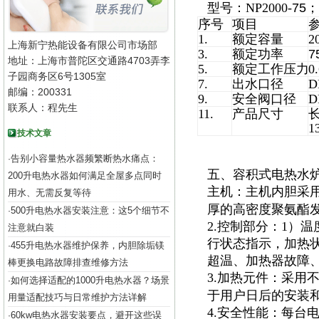
型号：NP2000-
75
；
序号
项目
1.
额定容量
2
上海新宁热能设备有限公司市场部
3.
额定功率
7
地址：上海市普陀区交通路4703弄李
5.
额定工作压力
0
子园商务区6号1305室
7.
出水口径
D
邮编：200331
9.
安全阀口径
D
联系人：程先生
11.
产品尺寸
长
1
技术文章
告别小容量热水器频繁断热水痛点：
·
五、容积式电热水
200升电热水器如何满足全屋多点同时
主机：主机内胆采
用水、无需反复等待
厚的高密度聚氨酯
500升电热水器安装注意：这5个细节不
·
2.控制部分：1）
注意就白装
行状态指示，加热
455升电热水器维护保养，内胆除垢镁
·
超温、加热器故障
棒更换电路故障排查维修方法
3.加热元件：采用
如何选择适配的1000升电热水器？场景
·
于用户日后的安装
用量适配技巧与日常维护方法详解
4.安全性能：每台
60kw电热水器安装要点，避开这些误
·