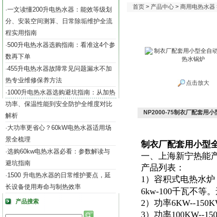
首页
>
产品中心
>
商用电热水器
一文读懂200升电热水器：能效等级划
·
分、安装空间测算、日常除垢维护全流
程实用指南
500升电热水器选购指南：看准这4个参
·
数再下单
455升电热水器故障常见问题漏水不加
·
热专业维修保养方法
点击放大
1000升电热水器选购避坑指南：从加热
·
功率、保温性能到安全防护全维度对比
NP2000-75制衣厂配套用
解析
大功率更省心？60kW电热水器适用场
·
景全梳理
制衣厂配套用小型全
选购60kw电热水器必看：参数解读与
·
一、上海新宁热能
避坑指南
产品列表：
1500 升电热水器的日常维护要点，延
·
1）容积式电热水炉
长设备使用寿命与制热效率
6kw-100千瓦不
产品搜索
2）功率6KW--15
3）功率100KW--