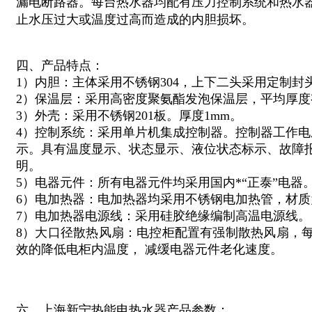
漏电断路器。每台热水器均配有压力控制系统和热水
止水压过大或温度过高而造成的内胆损坏。
四、产品特点：
1）内胆：主体采用不锈钢304，上下二头采用定制封
2）保温层：采用高密度聚氨酯发泡保温层，平均厚度有
3）外壳：采用不锈钢201板。厚度1mm。
4）控制系统：采用单片机集成控制器。控制器工作电压
示。具有温度显示、状态显示、液位状态标示、故障
明。
5）电器元件：所有电器元件均采用国内*“正泰”电器
6）电加热器：电加热器均采用不锈钢电加热管，材质为
7）电加热器电源线：采用硅胶绝缘编制高温电源线。
8）大口径散热风扇：电控柜配置有强制散热风扇，每小
效的降低电柜内温度， 减缓电器元件老化速度。
六、上海新宁热能电热水器产品参数：