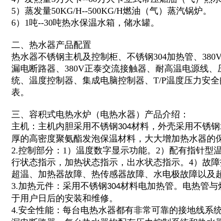
5）蒸发量50KG/H--500KG/H燃油（气）蒸汽锅炉。
6）1吨--30吨热水保温水箱，储水罐。
二、热水器产品配置
热水器不锈钢主机及控制柜、不锈钢304加热管、380
漏电断路器、380V正泰交流接触器、耐高温电源线
统、温度控制器、集成电脑控制器、T/P温度压力安全
表。
三、容积式电热水炉（电热水器）产品介绍：
主机：主机内胆采用不锈钢
材料，外壳采用不锈钢
304
厚的高密度聚氨酯发泡保温材料，大大增加热水器的
2.控制部分：1）温度数字显示功能。2）配有指针型
行状态指示，加热状态指示，出水状态指示。4）故
超温、加热器故障、热传感器故障、水电极故障以及
3.加热元件：采用不锈钢
材料电加热管。电热管与
304
于用户日后的安装和维修。
4.安全性能：每台电热水器都有非常可靠的接地线系