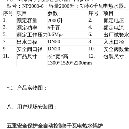
型号：NP2000-6；容量2000升；功率6千瓦电热水器。
序号
项目
参数
序号
项目
1.
2.
额定容量
2000升
额定电压
3.
4.
额定功率
6千瓦
额定电流
5.
0.6Mpa
6.
额定工作压力
出厂试验
7.
DN50
8.
出水口径
入水口径
9.
DN20
10.
安全阀口径
安全阀数
11.
12.
产品尺寸
长*宽*高=
包装尺寸
1300*1520*2200mm
七、产品实物图：
八、用户现场安装图：
五重安全保护全自动控制6千瓦电热水锅炉