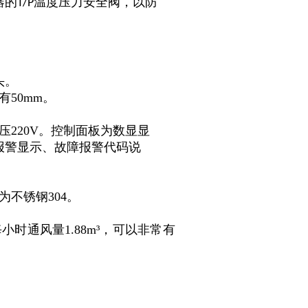
器的
温度压力安全阀，以防
T/P
头。
50mm。
220V。控制面板为数显显
报警显示、故障报警代码说
。
不锈钢304。
时通风量1.88m³，可以非常有