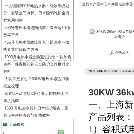
首页
>
产品中心
>
商用电热水器
一文读懂200升电热水器：能效等级划
·
分、安装空间测算、日常除垢维护全流
程实用指南
500升电热水器选购指南：看准这4个参
·
数再下单
455升电热水器故障常见问题漏水不加
·
热专业维修保养方法
点击放大
1000升电热水器选购避坑指南：从加热
·
功率、保温性能到安全防护全维度对比
解析
NP1500-3030KW 36k
大功率更省心？60kW电热水器适用场
·
景全梳理
30KW 3
选购60kw电热水器必看：参数解读与
·
避坑指南
一、上海新
1500 升电热水器的日常维护要点，延
·
产品列表：
长设备使用寿命与制热效率
产品搜索
1）容积式