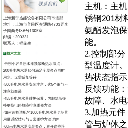
主机：主机
锈钢
材
201
上海新宁热能设备有限公司市场部
地址：上海市普陀区交通路4703弄李
氨酯发泡保
子园商务区6号1305室
邮编：200331
能。
联系人：程先生
2.控制部
技术文章
型温度计。
告别小容量热水器频繁断热水痛点：
·
200升电热水器如何满足全屋多点同时
热状态指示
用水、无需反复等待
500升电热水器安装注意：这5个细节不
·
反馈功能：
注意就白装
故障、水电
455升电热水器维护保养，内胆除垢镁
·
棒更换电路故障排查维修方法
3.加热元
如何选择适配的1000升电热水器？场景
·
用量适配技巧与日常维护方法详解
管与炉体之
60kw电热水器安装要点，避开这些误
·