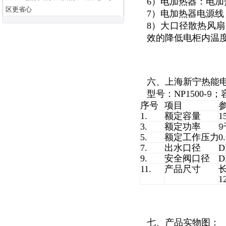
6）电加热器：电加
区更省心
7）电加热器电源
8）大口径散热风扇
效的降低电柜内温度
六、上海新宁热能
型号：NP1500-
9
；
序号
项目
1.
额定容量
1
3.
额定功率
9
5.
额定工作压力
0
7.
出水口径
D
9.
安全阀口径
D
11.
产品尺寸
长
1
七、产品实物图：