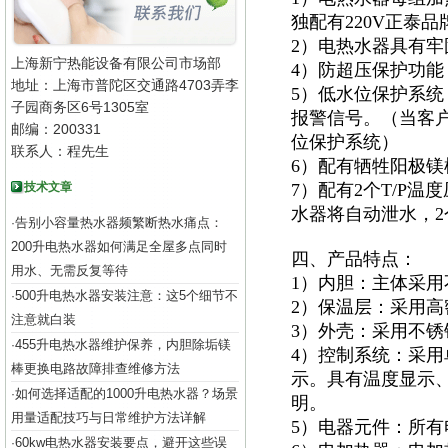
独配有220V正泰
2）电热水器具有
上海新宁热能设备有限公司市场部
4）防超压保护功能
地址：上海市普陀区交通路4703弄李
5）低水位保护系
子园商务区6号1305室
报警信号。（当客
邮编：200331
位保护系统）
联系人：程先生
6）配有牺牲阳极
技术文章
7）配有2个T/P
水器将自动泄水，
告别小容量热水器频繁断热水痛点：
·
200升电热水器如何满足全屋多点同时
四、产品特点：
用水、无需反复等待
1）内胆：主体采用
500升电热水器安装注意：这5个细节不
·
2）保温层：采用高
注意就白装
3）外壳：采用不锈钢
455升电热水器维护保养，内胆除垢镁
·
4）控制系统：采用
棒更换电路故障排查维修方法
示。具有温度显示
如何选择适配的1000升电热水器？场景
·
明。
用量适配技巧与日常维护方法详解
5）电器元件：所有
60kw电热水器安装要点，避开这些误
·