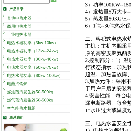
3）功率100KW--
产品目录
4）发热量5万大卡
其他电热水器
5）蒸发量50KG/H
6）1吨--30吨热
商用电热水器
工业电热水器
二、容积式电热水
电热水器功率（3kw-10kw）
主机：主机内胆采
电热水器功率（12kw-24kw）
厚的高密度聚氨酯
电热水器功率（30kw-48kw）
2.控制部分：1）
行状态指示，加热
电热水器功率（50kw-75kw）
超温、加热器故障
电热水器功率（80kw-100kw）
3.加热元件：采用
电蒸汽锅炉
于用户日后的安装
燃油蒸汽发生器50-500kg
4.安全性能：每台
燃气蒸汽发生器50-500kg
漏电断路器。每台
空气能热水机组
止水压过大或温度
联系我们
三、电热水器安全
1）电热水器每组加