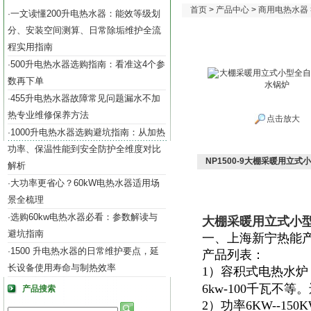
首页
>
产品中心
>
商用电热水器
一文读懂200升电热水器：能效等级划
·
分、安装空间测算、日常除垢维护全流
程实用指南
500升电热水器选购指南：看准这4个参
·
数再下单
455升电热水器故障常见问题漏水不加
·
热专业维修保养方法
点击放大
1000升电热水器选购避坑指南：从加热
·
功率、保温性能到安全防护全维度对比
NP1500-9大棚采暖用立
解析
大功率更省心？60kW电热水器适用场
·
景全梳理
选购60kw电热水器必看：参数解读与
·
大棚采暖用立式小型
避坑指南
一、上海新宁热能
1500 升电热水器的日常维护要点，延
·
产品列表：
长设备使用寿命与制热效率
1）容积式电热水炉
6kw-100千瓦不
产品搜索
2）功率6KW--15