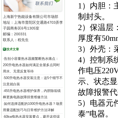
1）内胆：
制封头。
上海新宁热能设备有限公司市场部
地址：上海市普陀区交通路4703弄李
2）保温层
子园商务区6号1305室
邮编：200331
厚度有50m
联系人：程先生
3）外壳：
技术文章
4）控制系
告别小容量热水器频繁断热水痛点：
·
200升电热水器如何满足全屋多点同时
作电压22
用水、无需反复等待
500升电热水器安装注意：这5个细节不
·
示、状态显
注意就白装
故障报警代
455升电热水器维护保养，内胆除垢镁
·
棒更换电路故障排查维修方法
5）电器元
如何选择适配的1000升电热水器？场景
·
用量适配技巧与日常维护方法详解
泰”电器。
60kw电热水器安装要点，避开这些误
·