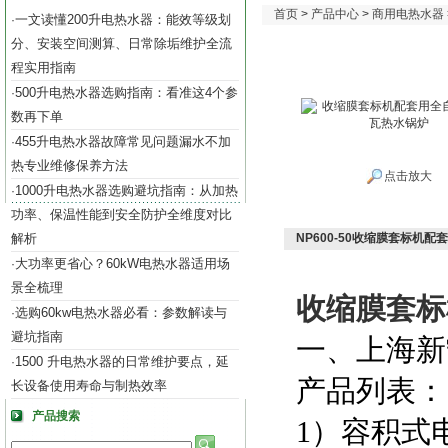
首页
>
产品中心
>
商用电热水器
一文读懂200升电热水器：能效等级划
·
分、安装空间测算、日常除垢维护全流
程实用指南
500升电热水器选购指南：看准这4个参
·
数再下单
455升电热水器故障常见问题漏水不加
·
热专业维修保养方法
点击放大
1000升电热水器选购避坑指南：从加热
·
功率、保温性能到安全防护全维度对比
解析
NP600-50收缩膜套标机
大功率更省心？60kW电热水器适用场
·
景全梳理
收缩膜套标
选购60kw电热水器必看：参数解读与
·
避坑指南
一、上海新
1500 升电热水器的日常维护要点，延
·
产品列表：
长设备使用寿命与制热效率
产品搜索
1）容积式