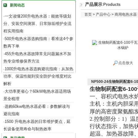
产品展示
Products
新闻动态
首页
>
产品中心
>
商用电热水器
一文读懂200升电热水器：能效等级划
·
分、安装空间测算、日常除垢维护全流
程实用指南
500升电热水器选购指南：看准这4个参
·
数再下单
455升电热水器故障常见问题漏水不加
·
热专业维修保养方法
点击放大
1000升电热水器选购避坑指南：从加热
·
功率、保温性能到安全防护全维度对比
NP500-24生物制药配套6
解析
生物制药配套6-1
大功率更省心？60kW电热水器适用场
·
一、容积式电热水
景全梳理
主机：主机内胆采
选购60kw电热水器必看：参数解读与
·
厚的高密度聚氨酯
避坑指南
2.控制部分：1）
1500 升电热水器的日常维护要点，延
·
行状态指示，加热
长设备使用寿命与制热效率
超温、加热器故障