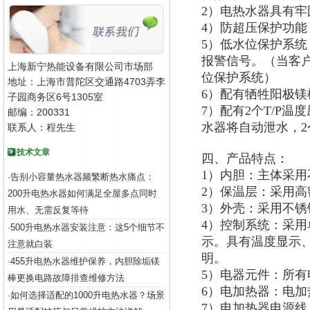
2）电热水器具有
4）防超压保护功能
5）低水位保护系
报警信号。（当客
上海新宁热能设备有限公司市场部
位保护系统）
地址：上海市普陀区交通路4703弄李
6）配有牺牲阳极
子园商务区6号1305室
7）配有2个T/P
邮编：200331
水器将自动泄水，
联系人：程先生
技术文章
四、产品特点：
1）内胆：主体采用
告别小容量热水器频繁断热水痛点：
·
2）保温层：采用高
200升电热水器如何满足全屋多点同时
3）外壳：采用不锈钢
用水、无需反复等待
4）控制系统：采用
500升电热水器安装注意：这5个细节不
·
示。具有温度显示
注意就白装
明。
455升电热水器维护保养，内胆除垢镁
·
5）电器元件：所有
棒更换电路故障排查维修方法
6）电加热器：电加
如何选择适配的1000升电热水器？场景
·
7）电加热器电源