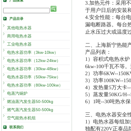
产品搜索
3.加热元件：采用
于用户日后的安装
4.安全性能：每台
产品目录
漏电断路器。每台
其他电热水器
止水压过大或温度
商用电热水器
工业电热水器
二、上海新宁热能
产品列表：
电热水器功率（3kw-10kw）
1）容积式电热水炉
电热水器功率（12kw-24kw）
6kw-100千瓦不
电热水器功率（30kw-48kw）
2）功率6KW--15
电热水器功率（50kw-75kw）
3）功率100KW--
电热水器功率（80kw-100kw）
4）发热量5万大卡
电蒸汽锅炉
5）蒸发量50KG/H
6）1吨--30吨热
燃油蒸汽发生器50-500kg
燃气蒸汽发生器50-500kg
三、电热水器安全
空气能热水机组
1）电热水器每组加
联系我们
独配有220V正泰