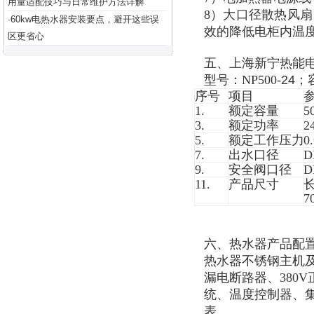
用量适配技巧与日常维护方法详解
8）大口径散热风扇
60kw电热水器安装要点，避开这些误
·
效的降低电柜内温度
区更省心
五、上海新宁热能
型号：NP500-
24
；
序号
项目
1.
额定容量
5
3.
额定功率
2
5.
额定工作压力
0
7.
出水口径
D
9.
安全阀口径
D
11.
产品尺寸
长
7
六、热水器产品配
热水器不锈钢主机及
漏电断路器、380
统、温度控制器、集
表。