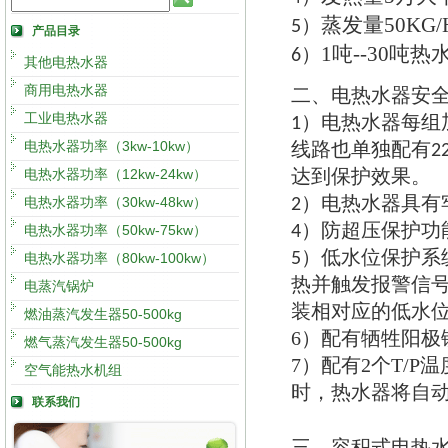
蒸发量
50KG/
5）
产品目录
1
吨
--30
吨热
6）
其他电热水器
商用电热水器
二
电热水器安
、
工业电热水器
电热水器每组
1）
电热水器功率（3kw-10kw）
线路也单独配有
2
达到保护效果
电热水器功率（12kw-24kw）
。
电热水器具有
电热水器功率（30kw-48kw）
2）
防超压保护功
电热水器功率（50kw-75kw）
4）
低水位保护系
5）
电热水器功率（80kw-100kw）
热并触发报警信
电蒸汽锅炉
装相对应的低水
燃油蒸汽发生器50-500kg
6）
配有牺牲阳极
燃气蒸汽发生器50-500kg
7）
配有
2
个
T/P
温
空气能热水机组
时
，
热水器将自
联系我们
三
容积式电热