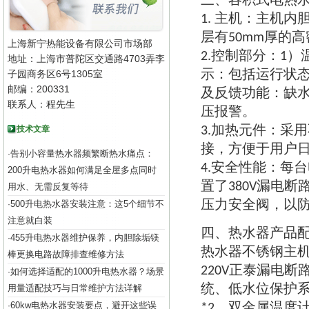
、
主机
主机内
1.
：
层有
厚的高
50mm
上海新宁热能设备有限公司市场部
控制部分
2.
：
1）
地址：上海市普陀区交通路4703弄李
示
包括运行状
子园商务区6号1305室
：
邮编：200331
及反馈功能
缺
：
联系人：程先生
压报警
。
加热元件
采用
技术文章
3.
：
接
方便于用户
，
告别小容量热水器频繁断热水痛点：
·
安全性能
每台
4.
：
200升电热水器如何满足全屋多点同时
置了
漏电断
380V
用水、无需反复等待
压力安全阀
以
500升电热水器安装注意：这5个细节不
，
·
注意就白装
四
热水器产品
、
455升电热水器维护保养，内胆除垢镁
·
热水器不锈钢主
棒更换电路故障排查维修方法
正泰漏电断
220V
如何选择适配的1000升电热水器？场景
·
统
低水位保护
用量适配技巧与日常维护方法详解
、
双金属温度
60kw电热水器安装要点，避开这些误
·
*2、