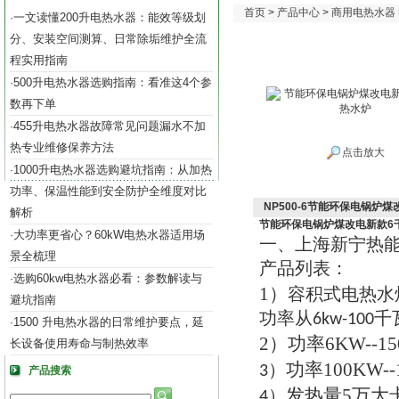
首页
>
产品中心
>
商用电热水器
一文读懂200升电热水器：能效等级划
·
分、安装空间测算、日常除垢维护全流
程实用指南
500升电热水器选购指南：看准这4个参
·
数再下单
455升电热水器故障常见问题漏水不加
·
热专业维修保养方法
点击放大
1000升电热水器选购避坑指南：从加热
·
功率、保温性能到安全防护全维度对比
NP500-6节能环保电锅炉
解析
节能环保电锅炉煤改电新款6
大功率更省心？60kW电热水器适用场
·
一
上海新宁热
、
景全梳理
产品列表
：
选购60kw电热水器必看：参数解读与
·
1）
容积式电热水
避坑指南
功率从
千
6kw-100
1500 升电热水器的日常维护要点，延
·
2）
功率
6KW--1
长设备使用寿命与制热效率
功率
100KW-
3）
产品搜索
发热量
5
万大
4）