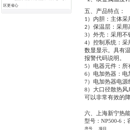
区更省心
五
产品特点
、
：
内胆
：
主体采
1）
保温层
：
采用
2）
3）
外壳
：
采用不
4）
控制系统
：
采
数显显示
。
具有
报警代码说明
。
5）
电器元件
：
所
6）
电加热器
：
电
7）
电加热器电源
8）
大口径散热风
可以非常有效的
六
上海新宁热
、
型号
：NP500-6；
序号
项目