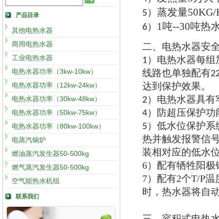
蒸发量
50KG/
5）
产品目录
1
吨
--30
吨热
6）
其他电热水器
商用电热水器
二
电热水器安
、
工业电热水器
电热水器每组
1）
电热水器功率（3kw-10kw）
线路也单独配有
2
达到保护效果
电热水器功率（12kw-24kw）
。
电热水器具有
电热水器功率（30kw-48kw）
2）
防超压保护功
电热水器功率（50kw-75kw）
4）
低水位保护系
5）
电热水器功率（80kw-100kw）
热并触发报警信
电蒸汽锅炉
装相对应的低水
燃油蒸汽发生器50-500kg
6）
配有牺牲阳极
燃气蒸汽发生器50-500kg
7）
配有
2
个
T/P
温
空气能热水机组
时
，
热水器将自
联系我们
三
容积式电热