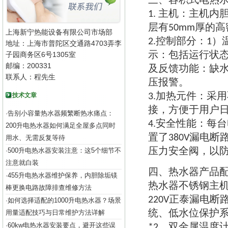
、
主机
主机内
1.
：
层有
厚的高
50mm
上海新宁热能设备有限公司市场部
控制部分
2.
：
1）
地址：上海市普陀区交通路4703弄李
示
包括运行状
子园商务区6号1305室
：
邮编：200331
及反馈功能
缺
：
联系人：程先生
压报警
。
加热元件
采用
技术文章
3.
：
接
方便于用户
，
告别小容量热水器频繁断热水痛点：
·
安全性能
每台
4.
：
200升电热水器如何满足全屋多点同时
置了
漏电断
380V
用水、无需反复等待
压力安全阀
以
500升电热水器安装注意：这5个细节不
，
·
注意就白装
四
热水器产品
、
455升电热水器维护保养，内胆除垢镁
·
热水器不锈钢主
棒更换电路故障排查维修方法
正泰漏电断
220V
如何选择适配的1000升电热水器？场景
·
统
低水位保护
用量适配技巧与日常维护方法详解
、
双金属温度
60kw电热水器安装要点，避开这些误
·
*2、