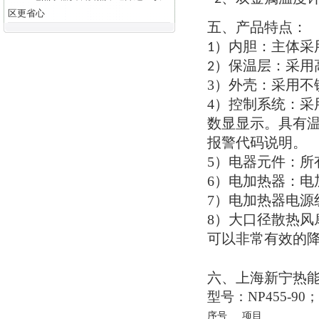
区更省心
五
产品特点
、
：
内胆
：
主体采
1）
保温层
：
采用
2）
3）
外壳
：
采用不
4）
控制系统
：
采
数显显示
。
具有
报警代码说明
。
5）
电器元件
：
所
6）
电加热器
：
电
7）
电加热器电源
8）
大口径散热风
可以非常有效的
六
上海新宁热
、
型号
：NP455-90；
序号
项目