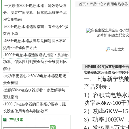
首页
>
产品中心
>
商用电热水器
一文读懂200升电热水器：能效等级划
·
分、安装空间测算、日常除垢维护全流
程实用指南
500升电热水器选购指南：看准这4个参
·
数再下单
455升电热水器故障常见问题漏水不加
·
热专业维修保养方法
点击放大
1000升电热水器选购避坑指南：从加热
·
功率、保温性能到安全防护全维度对比
NP455-90实验室配套用
解析
实验室配套用全自动小型90
大功率更省心？60kW电热水器适用场
·
一
上海新宁热
、
景全梳理
产品列表
：
选购60kw电热水器必看：参数解读与
·
1）
容积式电热水
避坑指南
功率从
千
6kw-100
1500 升电热水器的日常维护要点，延
·
2）
功率
6KW--1
长设备使用寿命与制热效率
功率
100KW-
3）
产品搜索
发热量
5
万大
4）