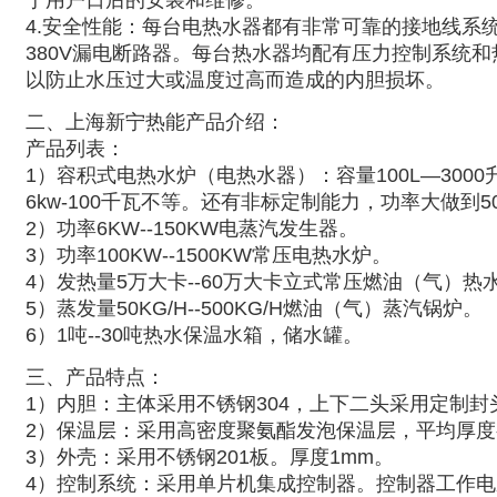
于用户日后的安装和维修。
4.安全性能：每台电热水器都有非常可靠的接地线系
380V漏电断路器。每台热水器均配有压力控制系统和
以防止水压过大或温度过高而造成的内胆损坏。
二、上海新宁热能产品介绍：
产品列表：
1）容积式电热水炉（电热水器）：
容量
100L—3000
6kw-100
千瓦不等。还有非标定制能力，功率大做到
5
2）
功率
6KW--150KW电蒸汽发生器。
3）
功率
100KW--1500KW常压电热水炉。
4）
发热量
5万大卡--60万大卡立式常压燃油（气）热
5）
蒸发量
50KG/H--500KG/H燃油（气）蒸汽锅炉。
6）1吨--30吨热水保温水箱，储水罐。
三、产品特点：
1
）
内胆：主体采用不锈钢
304，上下二头采用定制封
2
）
保温层：采用高密度聚氨酯发泡保温层，平均厚度
3）外壳：采用不锈钢201板。厚度1mm。
4）控制系统：
采用单片机集成控制器。控制器工作电