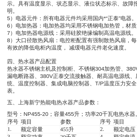
示。具有温度显示、状态显示、液位状态标示、故障
明。
5）电器元件：所有电器元件均采用国内*“正泰”电器。
6）电加热器：
电加热器均采用不锈钢电加热管，材质
7）电加热器电源线：采用硅胶绝缘编制高温电源线。
8）
大口径散热风扇：电控柜配置有强制散热风扇，每
有效的降低电柜内温度， 减缓电器元件老化速度。
四、热水器产品配置
热水器不锈钢主机及控制柜、不锈钢304
加热管、
380
漏电断路器、
380V
正泰交流接触器、
耐
高温电源线、
统、温度控制器、集成电脑控制器、
T/P
温度压力安全
表。
五、上海新宁热能电热水器产品参数：
型号：
NP455-20；容量455升；功率20千瓦电热水器
序号
项目
参数
序号
项目
1.
2.
额定容量
455
升
额定电压
3.
4.