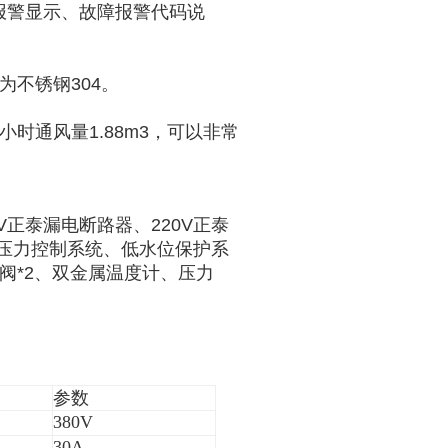
报警显示、故障报警代码说
为不锈钢
304。
小时通风量
1.88m3，可以非常
V
正泰漏电断路器、
220V
正泰
压力控制系统、低水位保护系
阀
*2、双金属温度计、压力
。
参数
380V
30
A