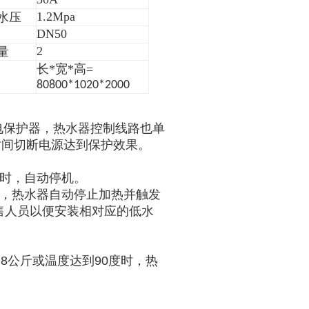
1.2Mpa
水压
DN50
2
量
长*宽*高=
80
800*1020*2000
电保护器
，热水器控制线路也单
时间切断电源达到保护效果。
时
，自动停机。
，热水器自动停止加热并触发
售人员以便安装相对应的低水
到
8公斤或温度达到90度时，热