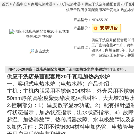
首页
>
产品中心
>
商用电热水器
>
200升电热水器
> 供应干洗店杀菌配套用20千瓦
供应干洗店杀菌配套用20千瓦电加热热水炉
产品型号：
NP455-20
产品报价：
供应干洗店杀菌配套用20
工厂直销容量455升，功率
产品特点：
钢304，内胆保修5年，
点击放大
护，超温超压保护等，并通过
NP455-20供应干洗店杀菌配套用20千瓦电加热热水炉 电锅炉
的详细资料：
供应干洗店杀菌配套用20千瓦电加热热水炉
一、容积式电热水炉（电热水器）产品介绍：
主机：主机内胆采用不锈钢304材料，外壳采用不锈钢
50mm厚的高密度聚氨酯发泡保温材料，大大增加热
2.控制部分：1
）温度数字显示功能。
2
）配有指针型
行状态指示，加热状态指示，出水状态指示。
4
）故障
超温、加热器故障、热传感器故障、水电极故障以及
3.加热元件：采用不锈钢304材料电加热管。电热管