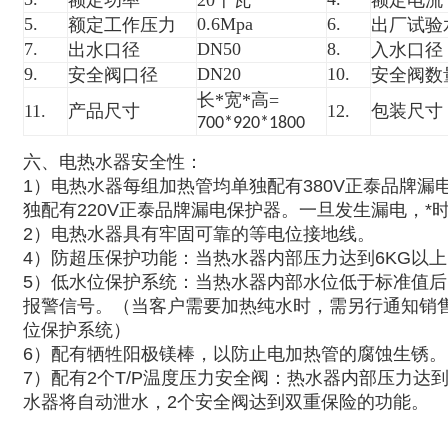
额定功率
20
千瓦
额定电流
5.
0.6Mpa
6.
额定工作压力
出厂试验
7.
DN50
8.
出水口径
入水口径
9.
DN20
10.
安全阀口径
安全阀数
长*宽*高=
11.
产品尺寸
12.
包装尺寸
700*920*1800
六、电热水器安全性：
1
）
电热水器每组加热管均单独
配有
380V
正泰品牌漏
独
配有
220V
正泰品牌漏电保护器。
一旦发生漏电，*
2）电热水器具有牢固可靠的等电位接地线。
4
）
防超压保护功能：
当热水器内部压力达到
6KG
以上
5
）低水位保护系统
：当热水器内部水位低于标准值后
报警信号。（当客户需要加热纯水时，需另行通知销
位保护系统）
6）配有牺牲阳极镁棒，以防止电加热管的腐蚀生锈。
7）配有2个T/P温度压力
安全阀：热水器内部压力达
水器将自动泄水，2个安全阀达到双重保险的功能。