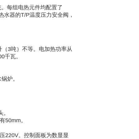
统。每组电热元件均配置了
热水器的T/P温度压力安全阀，
升（
3
吨）不等。电加热功率从
00
千瓦。
水锅炉。
头。
有
50mm。
压
220V。控制面板为数显显