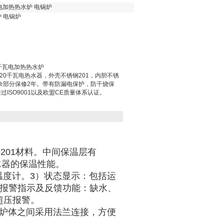
电加热热水炉 电锅炉
 电锅炉
千瓦电加热热水炉
20千瓦电热水器，外壳不锈钢201，内胆不锈
其余部分保修2年。带有防漏电保护，防干烧保
ISO9001以及欧盟CE质量体系认证。
201材料。中间保温层有
水器的保温性能。
温度计。
3
）状态显示：包括运
报警指示及反馈功能：缺水、
超压报警。
与炉体之间采用法兰连接，方便