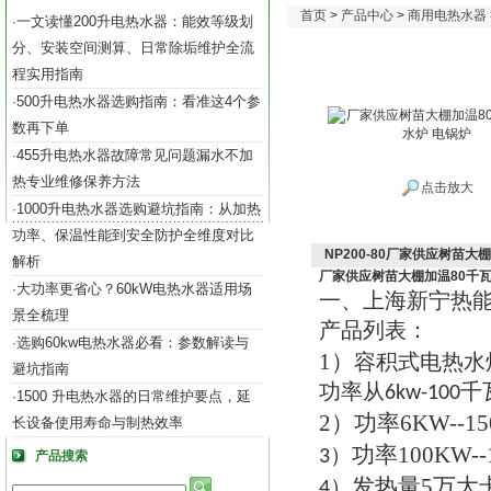
首页
>
产品中心
>
商用电热水器
一文读懂200升电热水器：能效等级划
·
分、安装空间测算、日常除垢维护全流
程实用指南
500升电热水器选购指南：看准这4个参
·
数再下单
455升电热水器故障常见问题漏水不加
·
热专业维修保养方法
点击放大
1000升电热水器选购避坑指南：从加热
·
功率、保温性能到安全防护全维度对比
NP200-80厂家供应树苗大
解析
厂家供应树苗大棚加温80千
大功率更省心？60kW电热水器适用场
·
一
上海新宁热
、
景全梳理
产品列表
：
选购60kw电热水器必看：参数解读与
·
1）
容积式电热水
避坑指南
功率从
千
6kw-100
1500 升电热水器的日常维护要点，延
·
2）
功率
6KW--1
长设备使用寿命与制热效率
功率
100KW-
3）
产品搜索
发热量
5
万大
4）