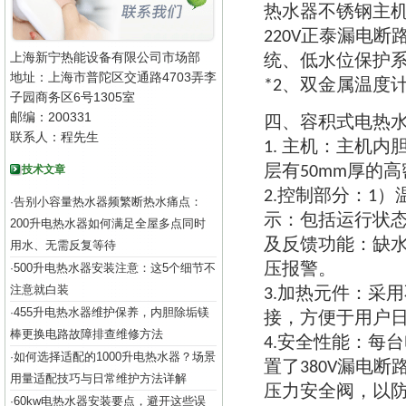
热水器不锈钢主
正泰漏电断
220V
上海新宁热能设备有限公司市场部
统
低水位保护
、
地址：上海市普陀区交通路4703弄李
双金属温度
*2、
子园商务区6号1305室
邮编：200331
四
容积式电热
、
联系人：程先生
主机
主机内
1.
：
层有
厚的高
技术文章
50mm
控制部分
2.
：
1）
告别小容量热水器频繁断热水痛点：
·
示
包括运行状
：
200升电热水器如何满足全屋多点同时
及反馈功能
缺
：
用水、无需反复等待
压报警
500升电热水器安装注意：这5个细节不
。
·
注意就白装
加热元件
采用
3.
：
455升电热水器维护保养，内胆除垢镁
·
接
方便于用户
，
棒更换电路故障排查维修方法
安全性能
每台
4.
：
如何选择适配的1000升电热水器？场景
·
置了
漏电断
380V
用量适配技巧与日常维护方法详解
压力安全阀
以
，
60kw电热水器安装要点，避开这些误
·