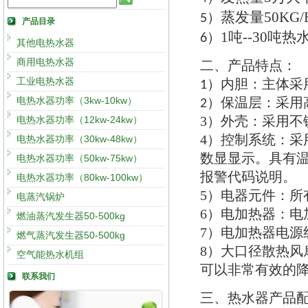
蒸发量
50KG/
5）
产品目录
1
吨
--30
吨热
6）
其他电热水器
商用电热水器
二
产品特点
、
：
工业电热水器
内胆
：
主体采
1）
电热水器功率（3kw-10kw）
保温层
：
采用
2）
3）
外壳
：
采用不
电热水器功率（12kw-24kw）
4）
控制系统
：
采
电热水器功率（30kw-48kw）
数显显示
。
具有
电热水器功率（50kw-75kw）
报警代码说明
。
电热水器功率（80kw-100kw）
5）
电器元件
：
所
电蒸汽锅炉
6）
电加热器
：
电
燃油蒸汽发生器50-500kg
7）
电加热器电源
燃气蒸汽发生器50-500kg
8）
大口径散热风
空气能热水机组
可以非常有效的
联系我们
三
热水器产品
、