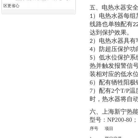
区更省心
电热水器安
五
、
电热水器每组
1）
线路也单独配有
2
达到保护效果
。
电热水器具有
2）
防超压保护功
4）
低水位保护系
5）
热并触发报警信
装相对应的低水
6）
配有牺牲阳极
7）
配有
2
个
T/P
温
时
，
热水器将自
六
上海新宁热
、
型号
：NP200-80
序号
项目