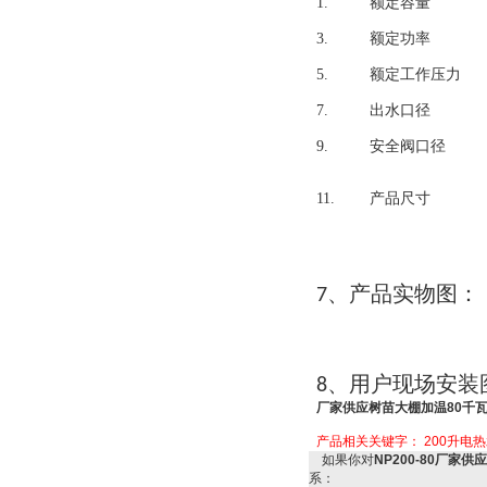
1.
额定容量
3.
额定功率
5.
额定工作压力
7.
出水口径
9.
安全阀口径
11.
产品尺寸
产品实物图
7、
：
用户现场安装
8、
厂家供应树苗大棚加温80千
产品相关关键字：
200升电
如果你对
NP200-80厂家
系：