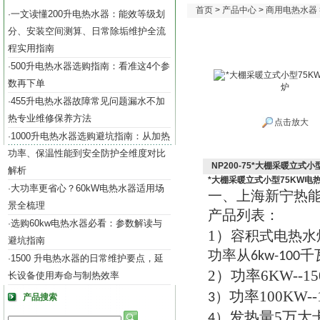
首页
>
产品中心
>
商用电热水器
一文读懂200升电热水器：能效等级划
·
分、安装空间测算、日常除垢维护全流
程实用指南
500升电热水器选购指南：看准这4个参
·
数再下单
455升电热水器故障常见问题漏水不加
·
热专业维修保养方法
点击放大
1000升电热水器选购避坑指南：从加热
·
功率、保温性能到安全防护全维度对比
NP200-75*大棚采暖立式
解析
*大棚采暖立式小型75KW电
大功率更省心？60kW电热水器适用场
·
一
上海新宁热
、
景全梳理
产品列表
：
选购60kw电热水器必看：参数解读与
·
1）
容积式电热水
避坑指南
功率从
千
6kw-100
1500 升电热水器的日常维护要点，延
·
2）
功率
6KW--1
长设备使用寿命与制热效率
功率
100KW-
3）
产品搜索
发热量
5
万大
4）