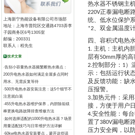
热水器不锈钢主
正泰漏电断
220V
上海新宁热能设备有限公司市场部
统
低水位保护
、
地址：上海市普陀区交通路4703弄李
双金属温度
*2、
子园商务区6号1305室
邮编：200331
四
容积式电热
、
联系人：程先生
主机
主机内
1.
：
层有
厚的高
技术文章
50mm
控制部分
2.
：
1）
告别小容量热水器频繁断热水痛点：
·
示
包括运行状
：
200升电热水器如何满足全屋多点同时
及反馈功能
缺
：
用水、无需反复等待
压报警
500升电热水器安装注意：这5个细节不
。
·
注意就白装
加热元件
采用
3.
：
455升电热水器维护保养，内胆除垢镁
·
接
方便于用户
，
棒更换电路故障排查维修方法
安全性能
每台
4.
：
如何选择适配的1000升电热水器？场景
·
置了
漏电断
380V
用量适配技巧与日常维护方法详解
压力安全阀
以
，
60kw电热水器安装要点，避开这些误
·