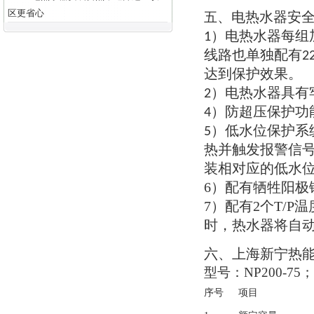
区更省心
电热水器安
五
、
电热水器每组
1）
线路也单独配有
2
达到保护效果
。
电热水器具有
2）
防超压保护功
4）
低水位保护系
5）
热并触发报警信
装相对应的低水
6）
配有牺牲阳极
7）
配有
2
个
T/P
温
时
，
热水器将自
六
上海新宁热
、
型号
：NP200-75
序号
项目