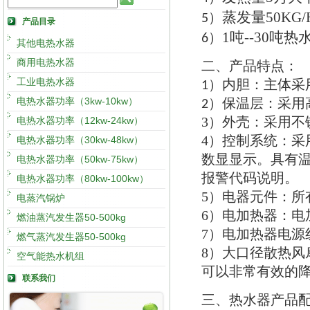
蒸发量
50KG/
5）
产品目录
1
吨
--30
吨热
6）
其他电热水器
商用电热水器
二
产品特点
、
：
工业电热水器
内胆
：
主体采
1）
电热水器功率（3kw-10kw）
保温层
：
采用
2）
3）
外壳
：
采用不
电热水器功率（12kw-24kw）
4）
控制系统
：
采
电热水器功率（30kw-48kw）
数显显示
。
具有
电热水器功率（50kw-75kw）
报警代码说明
。
电热水器功率（80kw-100kw）
5）
电器元件
：
所
电蒸汽锅炉
6）
电加热器
：
电
燃油蒸汽发生器50-500kg
7）
电加热器电源
燃气蒸汽发生器50-500kg
8）
大口径散热风
空气能热水机组
可以非常有效的
联系我们
三
热水器产品
、