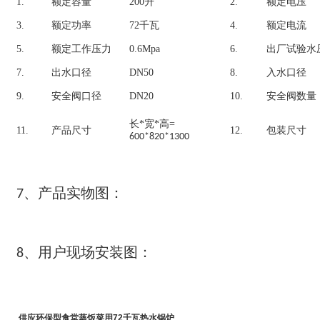
1.
额定容量
200
升
2.
额定电压
3.
额定功率
72千瓦
4.
额定电流
5.
额定工作压力
0.6Mpa
6.
出厂试验水
7.
出水口径
DN50
8.
入水口径
9.
安全阀口径
DN20
10.
安全阀数量
长
*
宽
*
高
=
11.
产品尺寸
12.
包装尺寸
600*820*1300
产品实物图
7、
：
用户现场安装图
8、
：
供应环保型食堂蒸饭菜用72千瓦热水锅炉