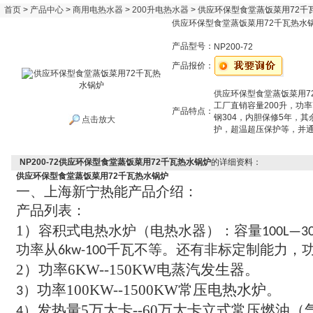
首页
>
产品中心
>
商用电热水器
>
200升电热水器
> 供应环保型食堂蒸饭菜用72千
供应环保型食堂蒸饭菜用72千瓦热水
产品型号：
NP200-72
产品报价：
供应环保型食堂蒸饭菜用7
工厂直销容量200升，功率
产品特点：
钢304，内胆保修5年，
点击放大
护，超温超压保护等，并通过
NP200-72供应环保型食堂蒸饭菜用72千瓦热水锅炉
的详细资料：
供应环保型食堂蒸饭菜用72千瓦热水锅炉
一
上海新宁热能产品介绍
、
：
产品列表
：
1）
容积式电热水炉
（
电热水器
）：
容量
100L—3
功率从
千瓦不等
还有非标定制能力
6kw-100
。
，
2）
功率
6KW--150KW
电蒸汽发生器
。
功率
100KW--1500KW
常压电热水炉
。
3）
发热量
5
万大卡
--60
万大卡立式常压燃油
（
4）