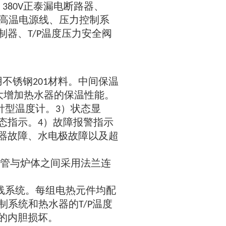
正泰漏电断路器
380V
、
高温电源线
压力控制系
、
制器
温度压力安全阀
、T/P
用不锈钢
材料
中间保温
201
。
大增加热水器的保温性能
。
针型温度计
状态显
。3）
态指示
故障报警指示
。4）
器故障
水电极故障以及超
、
管与炉体之间采用法兰连
线系统
每组电热元件均配
。
制系统和热水器的
温度
T/P
的内胆损坏
。