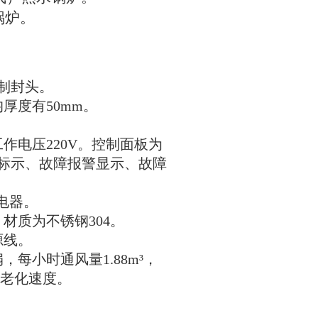
锅炉
。
制封头
。
均厚度有
50mm。
工作电压
220V。
控制面板为
标示
、
故障报警显示
、
故障
电器
。
，
材质为不锈钢
304。
源线
。
扇
，
每小时通风量
1.88m³，
老化速度
。