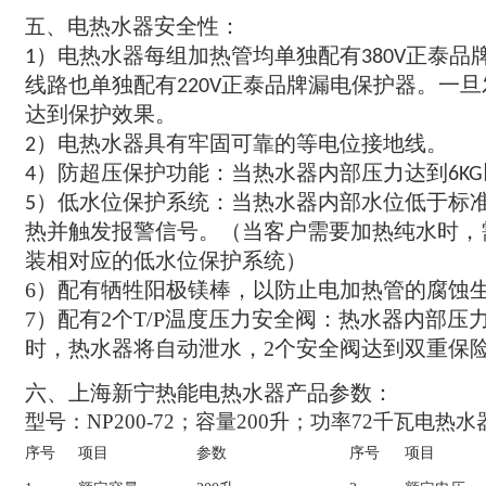
电热水器安全性
五
、
：
电热水器每组加热管均单独配有
正泰品
1）
380V
线路也单独配有
正泰品牌漏电保护器
一旦
220V
。
达到保护效果
。
电热水器具有牢固可靠的等电位接地线
2）
。
防超压保护功能
当热水器内部压力达到
4）
：
6KG
低水位保护系统
当热水器内部水位低于标
5）
：
热并触发报警信号
。（
当客户需要加热纯水时
，
装相对应的低水位保护系统
）
6）
配有牺牲阳极镁棒
，
以防止电加热管的腐蚀
7）
配有
2
个
T/P
温度压力安全阀
：
热水器内部压
时
，
热水器将自动泄水
，2
个安全阀达到双重保
六
上海新宁热能电热水器产品参数
、
：
型号
：NP200-72；容量
200
升
；
功率72千瓦电热水
序号
项目
参数
序号
项目