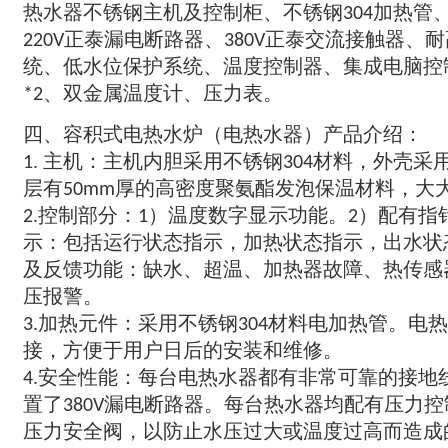
热水器不锈钢主机及控制柜
不锈钢
加热管
、
304
、
正泰漏电断路器
正泰交流接触器
耐
220V
、380V
、
统
低水位保护系统
温度控制器
集成电脑控
、
、
、
双金属温度计
压力表
*2、
、
。
四
容积式电热水炉
电热水器
产品介绍
、
（
）
：
主机
主机内胆采用不锈钢
材料
外壳采
1.
：
304
，
层有
厚的高密度聚氨酯发泡保温材料
大
50mm
，
控制部分
温度数字显示功能
配有指
2.
：
1）
。2）
示
包括运行状态指示
加热状态指示
出水状
：
，
，
及反馈功能
缺水
超温
加热器故障
热传感
：
、
、
、
压报警
。
加热元件
采用不锈钢
材料电加热管
电热
3.
：
304
。
接
方便于用户日后的安装和维修
，
。
安全性能
每台电热水器都有非常可靠的接地
4.
：
置了
漏电断路器
每台热水器均配有压力控
380V
。
压力安全阀
以防止水压过大或温度过高而造成
，