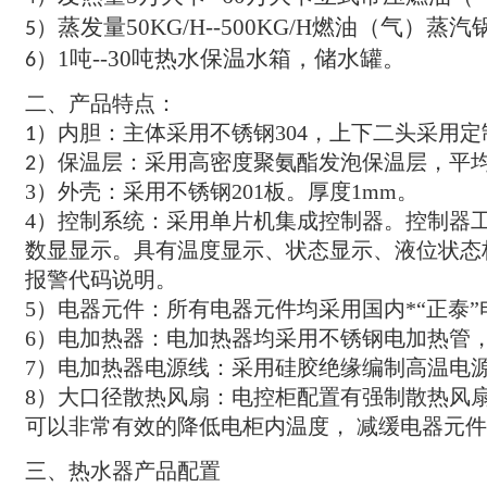
蒸发量
50KG/H--500KG/H
燃油
（
气
）
蒸汽
5）
1
吨
--30
吨热水保温水箱
，
储水罐
。
6）
二
产品特点
、
：
内胆
：
主体采用不锈钢
304，
上下二头采用定
1）
保温层
：
采用高密度聚氨酯发泡保温层
，
平
2）
3）
外壳
：
采用不锈钢
201
板
。
厚度
1mm。
4）
控制系统
：
采用单片机集成控制器
。
控制器
数显显示
。
具有温度显示
、
状态显示
、
液位状态
报警代码说明
。
5）
电器元件
：
所有电器元件均采用国内*
“
正泰
”
6）
电加热器
：
电加热器均采用不锈钢电加热管
7）
电加热器电源线
：
采用硅胶绝缘编制高温电
8）
大口径散热风扇
：
电控柜配置有强制散热风
可以非常有效的降低电柜内温度
，
减缓电器元件
三
热水器产品配置
、