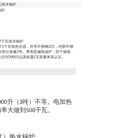
瓦热水锅炉
锅炉
2千瓦热水锅炉
72千瓦电热水器，外壳不锈钢201，内胆不锈
其余部分保修2年。带有防漏电保护，防干烧保
ISO9001以及欧盟CE质量体系认证。
升
吨
不等
电加热
000
（3
）
。
功率大做到
千瓦
500
。
气
）
热水锅炉
。