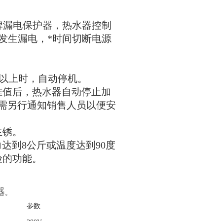
牌漏电保护器
热水器控制
，
发生漏电
*时间切断电源
，
以上时
自动停机
，
。
准值后
，
热水器自动停止加
需另行通知销售人员以便安
生锈
。
力达到
8
公斤或温度达到
90
度
险的功能
。
器
。
参数