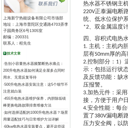
热水器不锈钢主
正泰漏电断
220V
上海新宁热能设备有限公司市场部
统
低水位保护
、
地址：上海市普陀区交通路4703弄李
双金属温度
*2、
子园商务区6号1305室
邮编：200331
四
容积式电热
、
联系人：程先生
主机
主机内
1.
：
层有
厚的高
技术文章
50mm
控制部分
2.
：
1）
告别小容量热水器频繁断热水痛点：
·
示
包括运行状
：
200升电热水器如何满足全屋多点同时
及反馈功能
缺
：
用水、无需反复等待
压报警
500升电热水器安装注意：这5个细节不
。
·
注意就白装
加热元件
采用
3.
：
455升电热水器维护保养，内胆除垢镁
·
接
方便于用户
，
棒更换电路故障排查维修方法
安全性能
每台
4.
：
如何选择适配的1000升电热水器？场景
·
置了
漏电断
380V
用量适配技巧与日常维护方法详解
压力安全阀
以
，
60kw电热水器安装要点，避开这些误
·