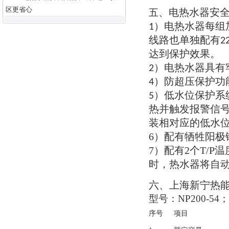
区更省心
电热水器安
五
、
电热水器每组
1）
线路也单独配有
2
达到保护效果
。
电热水器具有
2）
防超压保护功
4）
低水位保护系
5）
热并触发报警信
装相对应的低水
6）
配有牺牲阳极
7）
配有
2
个
T/P
温
时
，
热水器将自
六
上海新宁热
、
型号
：NP200-54
序号
项目