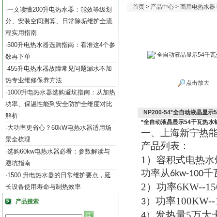
首页
>
产品中心
>
商用电热水器
一文读懂200升电热水器：能效等级划
·
分、安装空间测算、日常除垢维护全流
程实用指南
500升电热水器选购指南：看准这4个参
·
数再下单
455升电热水器故障常见问题漏水不加
·
热专业维修保养方法
点击放大
1000升电热水器选购避坑指南：从加热
·
功率、保温性能到安全防护全维度对比
NP200-54*全自动液晶显
解析
*全自动液晶显示54千瓦热水
大功率更省心？60kW电热水器适用场
·
一
上海新宁热
、
景全梳理
产品列表
：
选购60kw电热水器必看：参数解读与
·
1）
容积式电热水
避坑指南
功率从
千
6kw-100
1500 升电热水器的日常维护要点，延
·
2）
功率
6KW--1
长设备使用寿命与制热效率
功率
100KW-
3）
产品搜索
发热量
5
万大
4）