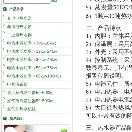
蒸发量
50KG/
5）
产品目录
1
吨
--30
吨热
6）
其他电热水器
商用电热水器
二
产品特点
、
：
工业电热水器
内胆
：
主体采
1）
电热水器功率（3kw-10kw）
保温层
：
采用
2）
3）
外壳
：
采用不
电热水器功率（12kw-24kw）
4）
控制系统
：
采
电热水器功率（30kw-48kw）
数显显示
。
具有
电热水器功率（50kw-75kw）
报警代码说明
。
电热水器功率（80kw-100kw）
5）
电器元件
：
所
电蒸汽锅炉
6）
电加热器
：
电
燃油蒸汽发生器50-500kg
7）
电加热器电源
燃气蒸汽发生器50-500kg
8）
大口径散热风
空气能热水机组
可以非常有效的
联系我们
三
热水器产品
、