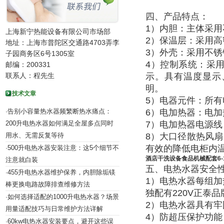
四、产品特点：
1）内胆：主体采用
上海新宁热能设备有限公司市场部
2）保温层：采用高
地址：上海市普陀区交通路4703弄李
3）外壳：采用不锈
子园商务区6号1305室
4）控制系统：采
邮编：200331
联系人：程先生
示。具有温度显示
明。
技术文章
5）电器元件：所有
告别小容量热水器频繁断热水痛点：
6）电加热器：电加
·
200升电热水器如何满足全屋多点同时
7）电加热器电源
用水、无需反复等待
8）大口径散热风扇
有效的降低电柜内温
500升电热水器安装注意：这5个细节不
·
酒店干洗设备食品机械配套6-1
注意就白装
五、电热水器安全
455升电热水器维护保养，内胆除垢镁
·
1）电热水器每组加
棒更换电路故障排查维修方法
独配有220V正泰
如何选择适配的1000升电热水器？场景
·
2）电热水器具有
用量适配技巧与日常维护方法详解
4）防超压保护功能
60kw电热水器安装要点，避开这些误
·