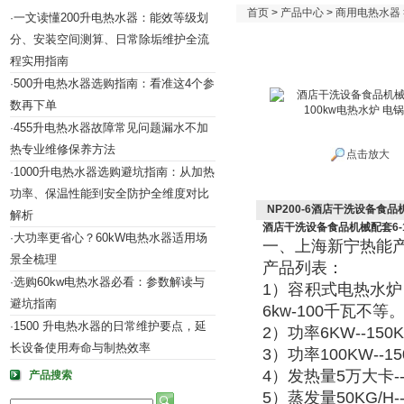
首页
>
产品中心
>
商用电热水器
一文读懂200升电热水器：能效等级划
·
分、安装空间测算、日常除垢维护全流
程实用指南
500升电热水器选购指南：看准这4个参
·
数再下单
455升电热水器故障常见问题漏水不加
·
热专业维修保养方法
点击放大
1000升电热水器选购避坑指南：从加热
·
功率、保温性能到安全防护全维度对比
NP200-6酒店干洗设备食品
解析
酒店干洗设备食品机械配套6-1
大功率更省心？60kW电热水器适用场
·
一、上海新宁热能
景全梳理
产品列表：
选购60kw电热水器必看：参数解读与
·
1）容积式电热水炉
避坑指南
6kw-100千瓦不
1500 升电热水器的日常维护要点，延
·
2）功率6KW--1
长设备使用寿命与制热效率
3）功率100KW--
4）发热量5万大卡
产品搜索
5）蒸发量50KG/H